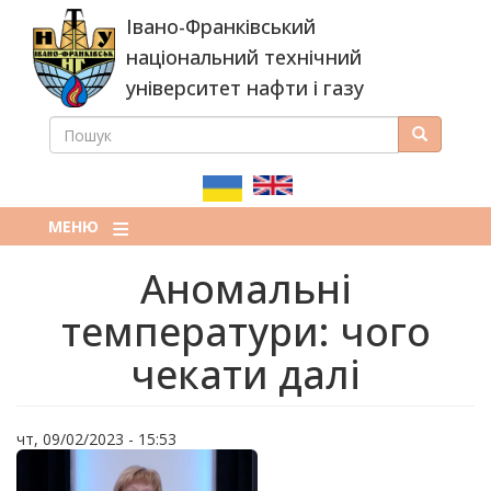
Перейти
Івано-Франківський
до
основного
національний технічний
вмісту
університет нафти і газу
ПОШУК
Пошук
ПОШУКОВА
ФОРМА
МЕНЮ
Аномальні
температури: чого
чекати далі
чт, 09/02/2023 - 15:53