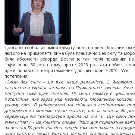
Цьогоріч глобальні зміни клімату помітно «неозброєним око
лютого на Прикарпатті зима була практично без снігу та моро
била абсолютні рекорди. Востаннє такі теплі показники на
зафіксовані 30 років тому, проте 2023 рік таки побив темп
адже почався з непритаманних для цієї пори +20°C. Усе 
потепління.
«Зими без снігу – це вже наша реальність. І, ймовірно,
частішати в Україні загалом і на Прикарпатті зокрема. Хоч
наступна зима буде сніжною. Ці зміни клімату є циклічни
потепління, яке зараз уже називають глобальною кризою, 
усьому світі. В університеті ми спільно з аспірантами про
дослідження і можемо точно сказати, що за останні 40 рок
середньорічна температура зросла на 2-3 °C. Ще один по
змін клімату - це кількість опадів. Якщо для порівняння взят
за останні 50 років кількість опадів там зменшилась в середн
дуже багато в межах України загалом, оскільки, наприклад,