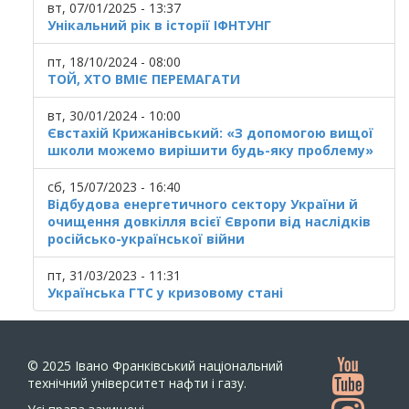
вт, 07/01/2025 - 13:37
Унікальний рік в історії ІФНТУНГ
пт, 18/10/2024 - 08:00
ТОЙ, ХТО ВМІЄ ПЕРЕМАГАТИ
вт, 30/01/2024 - 10:00
Євстахій Крижанівський: «З допомогою вищої
школи можемо вирішити будь-яку проблему»
сб, 15/07/2023 - 16:40
Відбудова енергетичного сектору України й
очищення довкілля всієї Європи від наслідків
російсько-української війни
пт, 31/03/2023 - 11:31
Українська ГТС у кризовому стані
© 2025
Івано Франківський національний
технічний університет нафти і газу.