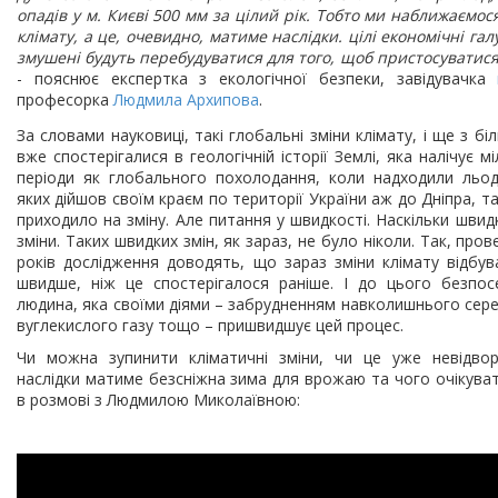
опадів у м. Києві 500 мм за цілий рік. Тобто ми наближаємос
клімату, а це, очевидно, матиме наслідки. цілі економічні гал
змушені будуть перебудуватися для того, щоб пристосуватися
- пояснює експертка з екологічної безпеки, завідувачка
професорка
Людмила Архипова
.
За словами науковиці, такі глобальні зміни клімату, і ще з б
вже спостерігалися в геологічній історії Землі, яка налічує м
періоди як глобального похолодання, коли надходили льод
яких дійшов своїм краєм по території України аж до Дніпра, та
приходило на зміну. Але питання у швидкості. Наскільки швид
зміни. Таких швидких змін, як зараз, не було ніколи. Так, пров
років дослідження доводять, що зараз зміни клімату відбув
швидше, ніж це спостерігалося раніше. І до цього безпо
людина, яка своїми діями – забрудненням навколишнього сер
вуглекислого газу тощо – пришвидшує цей процес.
Чи можна зупинити кліматичні зміни, чи це уже невідвор
наслідки матиме безсніжна зима для врожаю та чого очікуват
в розмові з Людмилою Миколаївною: