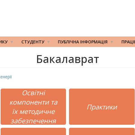
ИКУ
СТУДЕНТУ
ПУБЛІЧНА ІНФОРМАЦІЯ
ПРАЦ
Бакалаврат
енерії
Освітні
компоненти та
Практики
їх методичне
забезпечення