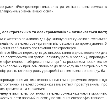
рограми «Електроенергетика, електротехніка та електромеханік
алаврським) рівнем вищої освіти.
а, електротехніка та електромеханіка» визначається нас
а є життєво важливою для функціонування сучасного суспільств
 Спеціалісти з електроенергетики відповідають за проектування, 
чення стабільного постачання електроенергії.
іт все більше переходить до використання відновлювальних джере
 та електромеханіки грають важливу роль у розробці, впроваджен
 ефективності, збереженням енергії та розвитком нових технол
 екологічних проблем спонукає до переходу на електромобілі т
и відіграють ключову роль у розробці систем електроприводу, ба
впровадження автоматизованих систем та розумних мереж є одні
лектротехніки та електромеханіки займаються проектуванням, п
 електромереж та споживачів.
оенергетики, електротехніки та електромеханіки мають можливіс
можуть внести вагомий внесок у поліпшення енергоефективності, 