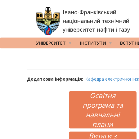
Перейти
Івано-Франківський
до
основного
національний технічний
вмісту
університет нафти і газу
УНІВЕРСИТЕТ
ІНСТИТУТИ
ВСТУПН
Додаткова інформація
Кафедра електричної інж
Освітня
програма та
навчальні
плани
Витяги з