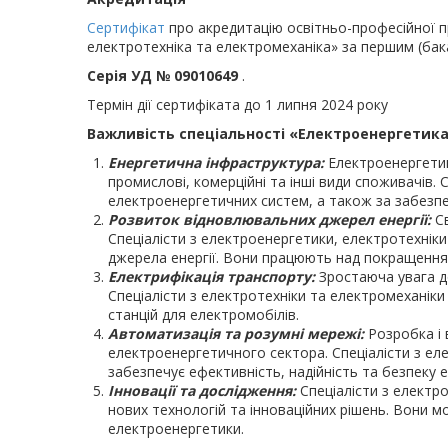
Сертифікат
про акредитацію освітньо-професійної п
електротехніка та електромеханіка» за першим (бак
Серія УД № 09010649
.
Термін дії сертифіката до 1 липня 2024 року
Важливість спеціальності «Електроенергетик
Енергетична інфраструктура:
Електроенергетик
промислові, комерційні та інші види споживачів.
електроенергетичних систем, а також за забезпе
Розвиток відновлювальних джерел енергії:
Св
Спеціалісти з електроенергетики, електротехніки
джерела енергії. Вони працюють над покращенням
Електрифікація транспорту:
Зростаюча увага до
Спеціалісти з електротехніки та електромеханік
станцій для електромобілів.
Автоматизація та розумні мережі:
Розробка і 
електроенергетичного сектора. Спеціалісти з е
забезпечує ефективність, надійність та безпеку
Інновації та дослідження:
Спеціалісти з електр
нових технологій та інноваційних рішень. Вони 
електроенергетики.