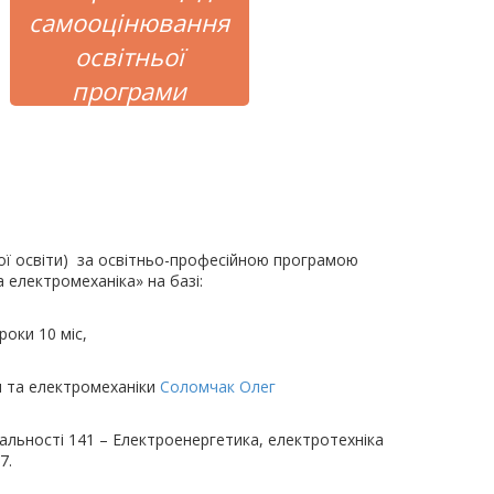
самооцінювання
освітньої
програми
щої освіти) за освітньо-професійною програмою
 електромеханіка» на базі:
оки 10 міс,
и та електромеханіки
Соломчак Олег
іальності 141 – Електроенергетика, електротехніка
7.