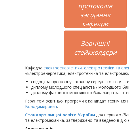
протоколів
засідання
кафедри
Зовнішні
стейкхолдери
Кафедра
електроенергетики, електротехніки та еле
«Електроенергетика, електротехніка та електромехан
свідоцтва про повну загальну середню освіту - те
диплому молодшого спеціаліста / молодшого бака
диплому фахового молодшого бакалавра за інтег
Гарантом освітньої програми є кандидат технічних 
Володимирович
.
Стандарт вищої освіти України
для першого (бак
та електромеханіка. Затверджено та введено в дію на
Акредитація