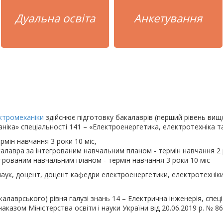
Дуальна освіта
Анкетування
ктромеханіки
здійснює підготовку бакалаврів (перший рівень ви
іка» спеціальності 141 – «Електроенергетика, електротехніка та
рмін навчання 3 роки 10 міс,
лавра за інтегрованим навчальним планом - термін навчання 2 р
рованим навчальним планом - термін навчання 3 роки 10 міс
наук, доцент, доцент кафедри електроенергетики, електротехнік
алаврського) рівня галузі знань 14 – Електрична інженерія, спец
казом Міністерства освіти і науки України від 20.06.2019 р. № 86