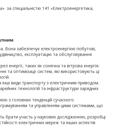
а» за спеціальністю 141 «Електроенергетика,
тупним
а. Вона забезпечує електроенергією побутові,
будівництво, експлуатацію та обслуговування
л енергії, таких як сонячна та вітрова енергія.
ні та оптимізації систем, які використовують ці
огій.
а інші види транспорту з електричним приводом.
тарейних технологій та інфраструктури зарядних
єю з головних тенденцій сучасного
рограмуванням та управлінням цими системами, що
ть брати участь у наукових дослідженнях, розробці
стійкості електричних мереж та інших аспектів