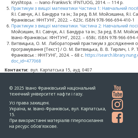
Kryshtopa. -- Ivano-Frankivs'k: IFNTUOG, 2014. -- 114 p.
Практикум з вищої математики Частина 1: Навчальний посі
Я.І. Савчук, А.І. Бандура та ін.; За ред. В.М. Мойсишина, Я.І. С
Франківськ: ІФНТУНГ, 2022. – 623с. ISBN 978-966-694-410-1
Практикум з вищої математики. Частина 2: Навчальний пос
Мойсишин, Я.І. Савчук, А.І. Бандура та ін.; За ред. В.М. Мойси
Івано-Франківськ: ІФНТУНГ, 2022. – 658с. ISBN 978-966-694-
Витвицька, О. М. Лабораторний практикум з дослідження оп
програмування [Текст] / О. М. Витвицька, В. В. Тирлич, І. Р. 
Франківськ : ІФНТУНГ, 2024. – 68 с.
https://search.library.nun
doc_id=477068
Контакти
вул. Карпатська 15, ауд. 0407
© 2025
Івано Франківський національний
технічний університет нафти і газу.
Усi права захищенi.
Україна, м. Івано-Франківськ, вул. Карпатська,
15.
При використанні матеріалів гіперпосилання
на ресурс обов'язкове.