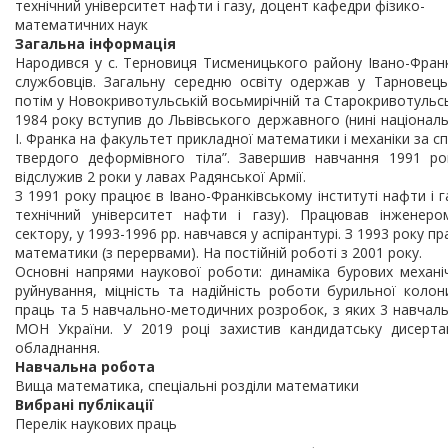
технічний університет нафти і газу, доцент кафедри фізико-
математичних наук
Загальна інформація
Народився у с. Терновиця Тисменицького району Івано-Франків
службовців. Загальну середню освіту одержав у Тарновецьк
потім у Новокривотульській восьмирічній та Старокривотульсь
1984 року вступив до Львівського державного (нині національ
І. Франка на факультет прикладної математики і механіки за с
твердого деформівного тіла”. Завершив навчання 1991 ро
відслужив 2 роки у лавах Радянської Армії.
З 1991 року працює в Івано-Франківському інституті нафти і г
технічний університет нафти і газу). Працював інженеро
сектору, у 1993-1996 рр. навчався у аспірантурі. З 1993 року п
математики (з перервами). На постійній роботі з 2001 року.
Основні напрями наукової роботи: динаміка бурових механі
руйнування, міцність та надійність роботи бурильної коло
праць та 5 навчально-методичних розробок, з яких 3 навчаль
МОН України. У 2019 році захистив кандидатську дисерта
обладнання.
Навчальна робота
Вища математика, спеціальні розділи математики
Вибрані публікації
Перелік наукових праць