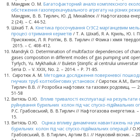
Мандрик О. М.
Багатофакторний аналіз комплексного еколо
обстеження газоперекачувального агрегату на різних реж
Мандрик, В. В. Тирлич, Ю. Д. Михайлюк // Нафтогазова енер
2 (24). – С. 44-52.
Шіхаб Т. А.
Кінетика просочування Cr3C2 марганцевим мель
процесі отримання керметів
/ Т. А. Шіхаб, Я. А. Криль, Ю. І.
Присяжнюк, Л. Я. Роп’як, В. В. Тирлич // Фізика і хімія твердого
2015. – С. 408-412.
Mandryk O. Determination of multifactor dependencies of chan
gases composition in different modes of gas pumping unit opera
Tyrlych, Yu. Mykhailiuk // Buletin Ştiinţific al centrului universit
Seria D. – V. XXIX, No. 2. – 2014. – P. 71-85.
Сиротюк А. М.
Методика дослідження поверхневої пошкодж
гнучких труб колтюбінгових установок
/ Сиротюк А.М., Витя
Тирлич В.В. // Розробка нафтових та газових родовищ. — 2
51-58
Витязь О.Ю.
Вплив тривалості експлуатації на результати
руйнування бурильних колон під час спуско-підіймальних о
Р.С. Грабовський, В. В.Тирлич // Нафтогазова енергетика. – 2
15.
Витязь О.Ю.
Оцінка впливу динамічних навантажень на ум
бурильних колон під час спуско-підіймальних операцій
/ О.Ю
Грабовський, В. В.Тирлич, Артим В.І. // Науковий вісник. – 201