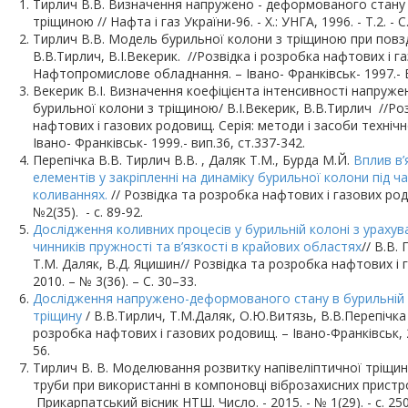
Тирлич В.В. Визначення напружено - деформованого стану в
тріщиною // Нафта і газ України-96. - Х.: УНГА, 1996. - Т.2. - 
Тирлич В.В. Модель бурильної колони з тріщиною при повз
В.В.Тирлич, В.І.Векерик. //Розвідка і розробка нафтових і г
Нафтопромислове обладнання. – Івано- Франківськ- 1997.- Ви
Векерик В.І. Визначення коефіцієнта інтенсивності напруж
бурильної колони з тріщиною/ В.І.Векерик, В.В.Тирлич //Роз
нафтових і газових родовищ. Серія: методи і засоби технічно
Івано- Франківськ- 1999.- вип.36, ст.337-342.
Перепічка В.В. Тирлич В.В. , Даляк Т.М., Бурда М.Й.
Вплив в’
елементів у закріпленні на динаміку бурильної колони під ча
коливаннях.
// Розвідка та розробка нафтових і газових род
№2(35). - с. 89-92.
Дослідження коливних процесів у бурильній колоні з ураху
чинників пружності та в’язкості в крайових областях
// В.В.
Т.М. Даляк, В.Д. Яцишин// Розвідка та розробка нафтових і
2010. – № 3(36). – С. 30–33.
Дослідження напружено-деформованого стану в бурильній 
тріщину
/ В.В.Тирлич, Т.М.Даляк, О.Ю.Витязь, В.В.Перепічка 
розробка нафтових і газових родовищ. – Івано-Франківськ, 20
56.
Тирлич В. В. Моделювання розвитку напівеліптичної тріщини
труби при використанні в компоновці віброзахисних пристро
Прикарпатський вісник НТШ. Число. - 2015. - № 1(29). - с. 25