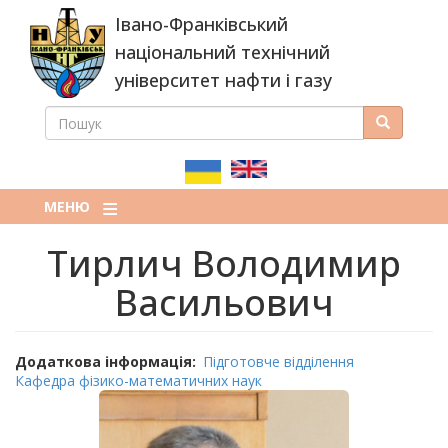
Перейти
Івано-Франківський
до
основного
національний технічний
вмісту
університет нафти і газу
ПОШУК
Пошук
ПОШУКОВА
ФОРМА
МЕНЮ
Тирлич Володимир
Васильович
Додаткова інформація
Підготовче відділення
Кафедра фізико-математичних наук