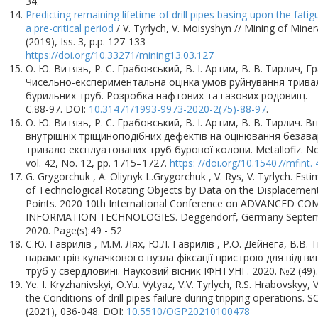
34.
Predicting remaining lifetime of drill pipes basing upon the fatig
a pre-critical period
/ V. Tyrlych, V. Moisyshyn // Mining of Miner
(2019), Iss. 3, p.p. 127-133
https://doi.org/10.33271/mining13.03.127
О. Ю. Витязь, Р. С. Грабовський, В. І. Артим, В. В. Тирлич, Г
Чисельно-експериментальна оцінка умов руйнування трива
бурильних труб. Розробка нафтових та газових родовищ. – 2
С.88-97. DOI:
10.31471/1993-9973-2020-2(75)-88-97
.
О. Ю. Витязь, Р. С. Грабовський, В. І. Артим, В. В. Тирлич. В
внутрішніх тріщиноподібних дефектів на оцінювання безава
тривало експлуатованих труб бурової колони. Metallofiz. Nov
vol. 42, No. 12, pp. 1715–1727.
https: //doi.org/10.15407/mfint.
G. Grygorchuk , A. Oliynyk L.Grygorchuk , V. Rys, V. Tyrlych. Esti
of Technological Rotating Objects by Data on the Displacement
Points. 2020 10th International Conference on ADVANCED C
INFORMATION TECHNOLOGIES. Deggendorf, Germany Septem
2020. Page(s):49 - 52
С.Ю. Гаврилів , М.М. Лях, Ю.Л. Гаврилів , Р.О. Дейнега, В.В.
параметрів кулачкового вузла фіксації пристрою для відгв
труб у свердловині. Науковий вісник ІФНТУНГ. 2020. №2 (49). 
Ye. I. Kryzhanivskyi, O.Yu. Vytyaz, V.V. Tyrlych, R.S. Hrabovskyy, 
the Conditions of drill pipes failure during tripping operations
(2021), 036-048. DOI:
10.5510/OGP20210100478