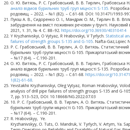
О. Ю. Витязь, Р. С. Грабовський, В. В. Тирлич, Грабовська Н
аналіз відмов бурильних труб груп міцності S-135.
Розробка 
родовищ. – 2022. – №1 (82). – С.61-68. DOI: 10.31471/1993-99
Пукіш А. В., Сидоренко О. І., Мандрик О. М., Тирлич В. В. В
забруднення на вміст поживних речовин у ґрунті. Науковий 
2021, т. 31, № 4. С. 88–92.
https://doi.org/10.36930/40310414
Y Kryzhanivskyi, O Vytyaz, R Hrabovskyi, V Tyrlych.
Statistical an
failures of strength groups S-135 and G-105
. Nafta-Gaz,Lipiec
Р. С. Грабовський, В. В. Тирлич, .А. О. Витязь. Статистичний
бурильних труб групи міцності G-105. Прикарпатський вісник
– №17 (64). – С.190-201.
О. Ю. Витязь, Р. С. Грабовський, В. В. Тирлич, Грабовська 
аналіз відмов бурильних труб груп міцності S-135. Розробк
родовищ. – 2022. – №1 (82). – С.61-68.
https://doi.org/10.314
1(82)-61-68
.
Yevstakhii Kryzhanivskyi, Oleg Vytyaz, Roman Hrabovskyi, Volody
analysis of drill pipe failures of strength groups S-135 and G-10
7, pp. 513–523, DOI: 10.18668/NG.2022.07.03
10. Р. С. Грабовський, В. В. Тирлич, А. О. Витязь. Статистич
бурильних труб групи міцності G-105. Прикарпатський вісник
– №17 (64). – С.190-201.
R. Hrabovskyy, Ye.
Кryzhanivskyy, O. Tuts, O. Mandruk, V. Tyrlych, V. Artym, Ya. S
Term Operation on Reliability and Durability of Natural Gas Pipel