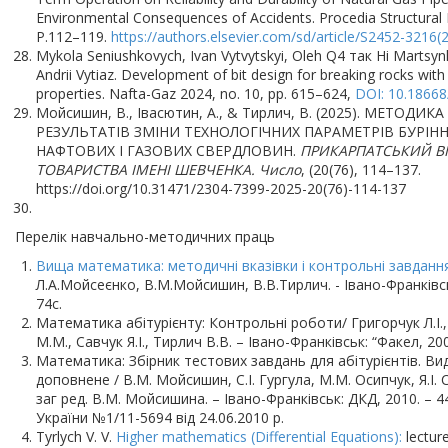
Environmental Consequences of Accidents. Procedia Structural In
P.112–119.
https://authors.elsevier.com/sd/article/S2452-3216
Mykola Seniushkovych, Ivan Vytvytskyi, Oleh Q4 так Ні Martsynk
Andrii Vytiaz. Development of bit design for breaking rocks with
properties. Nafta-Gaz 2024, no. 10, pp. 615–624,
DOI: 10.18668
Мойсишин, В., Івасютин, А., & Тирлич, В. (2025). МЕТОДИ
РЕЗУЛЬТАТІВ ЗМІНИ ТЕХНОЛОГІЧНИХ ПАРАМЕТРІВ БУРІНН
НАФТОВИХ І ГАЗОВИХ СВЕРДЛОВИН.
ПРИКАРПАТСЬКИЙ В
ТОВАРИСТВА ІМЕНІ ШЕВЧЕНКА. Число
, (20(76), 114–137.
https://doi.org/10.31471/2304-7399-2025-20(76)-114-137
Перелік навчально-методичних праць
Вища математика: методичні вказівки і контрольні завданн
Л.А.Мойсеєнко, В.М.Мойсишин, В.В.Тирлич. - Івано-Франківсь
74с.
Математика абітурієнту: Контрольні роботи/ Григорчук Л.І., 
М.М., Савчук Я.І., Тирлич В.В. – Івано-Франківськ: “Факел, 200
Математика: Збірник тестових завдань для абітурієнтів. Ви
доповнене / В.М. Мойсишин, С.І. Гургула, М.М. Осипчук, Я.І. 
заг ред. В.М. Мойсишина. – Івано-Франківськ: ДКД, 2010. – 
України №1/11-5694 від 24.06.2010 р.
Tyrlych V. V.
Higher mathematics (Differential Equations):
lectures