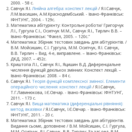
2000. - 58 с.
Савчук Я.І.
Лінійна алгебра: конспект лекцій
/ Я.І.Савчук,
Л.М.Івасишин, А.М.Краснодембський. - Івано-Франківськ:
ІФНТУНГ, 2004. - 129с.
Математика абітурієнту: Контрольні роботи/ Григорчук
Л.І., Гургула С.І., Осипчук М.М., Савчук Я.І., Тирлич В.В. –
Івано-Франківськ: “Факел, 2005. – 120с.”
Математика: Збірник тестових завдань для абітурієнтів. /
В.М. Мойсишин, С.І. Гургула, М.М. Осипчук, Я.І. Савчук,
В.В. Тирлич – Вид. 4-е, виправлене. – Івано-Франківськ:
ДКД, 2007. – 452с.
Криштопа Л.І., Савчук Я.І., Яцишин В.Д. Диференціальне
числення функцій декількох змінних: Конспект лекцій. –
Івано-Франківськ: 2008. – 84 с.
Савчук Я.І.
Теорія функцій комплексної змінної. Елементи
операційного числення: конспект лекцій
/ Я.І.Савчук,
Т.Г.Лавинюкова, І.Є.Овчар. - Івано-Франківськ: ІФНТУНГ,
2011. - 173 с.
Савчук Я.І.
Вища математика (диференціальні рівняння):
метод. вказівки
/ Я.І.Савчук, І.Є.Овчар. - Івано-Франківськ:
ІФНТУНГ, 2011. - 20 с.
Математика: Збірник тестових завдань для абітурієнтів.
Видання сьоме, доповнене / В.М. Мойсишин, С.І. Гургула,
М.М. Осипчук, Я.І. Савчук, В.В. Тирлич; За заг ред. В.М.