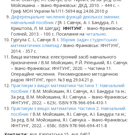
Мойсишина. – Івано-Франківськ: ДКД, 2010. – 444 с. –
Гриф МОН України №1/11-5694 від 24.06.2010 р
Диференціальне числення функцій декількох змінних:
навчальний посібник
/ [Я. І. Савчук, А. І. Бандура, Л. І.
Криштопа, Л. М. Шегда];
ІФНТУНГ
. - Івано-Франківськ:
Голіней, 2013. - 100 с. Посилання на
читальню
.
Гургула С. І., Савчук Я. І.
Збірник задач студентських
математичних олімпіад
/ Івано-Франківськ: ІФНТУНГ,
2014. - 357 с.
Вища математика: електронний засіб навчального
призначення / В.М. Мойсишин, Р.Й. Ріпецький, Я.І. Савчук.
– Івано-Франківськ: ІФНТУНГ, 2020. – Частина 11.
Операційне числення. Рекомендовано методичною
радою ІФНТУНГ, прот. №3 від 29.04.21 р.
Практикум з вищої математики Частина 1: Навчальний
посібник
/ В.М. Мойсишин, Я.І. Савчук, А.І. Бандура та ін.;
За ред. В.М. Мойсишина, Я.І. Савчука. – Івано-Франківськ:
ІФНТУНГ, 2022. – 623с. ISBN 978-966-694-410-1
Практикум з вищої математики. Частина 2: Навчальний
посібник
/ В.М. Мойсишин, Я.І. Савчук, А.І. Бандура та ін.;
За ред. В.М. Мойсишина, Я.І. Савчука. – Івано-Франківськ:
ІФНТУНГ, 2022. – 658с. ISBN 978-966-694-411-8
Контакти
вул. Карпатська 15, ауд. 0407