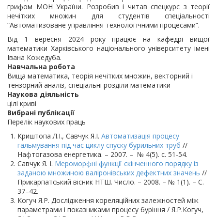
грифом МОН України. Розробив і читав спецкурс з теорії
нечітких множин для студентів спеціальності
“Автоматизоване управління технологічними процесами”.
Від 1 вересня 2024 року працює на кафедрі вищої
математики Харківського національного університету імені
Івана Кожедуба.
Навчальна робота
Вища математика, теорія нечітких множин, векторний і
тензорний аналіз, спеціальні розділи математики
Наукова діяльність
цілі криві
Вибрані публікації
Перелік наукових праць
Криштопа Л.І., Савчук Я.І.
Автоматизація процесу
гальмування під час циклу спуску бурильних труб
//
Нафтогазова енергетика. – 2007. – № 4(5). с. 51-54.
Савчук Я. І.
Мероморфні функції скінченного порядку із
заданою множиною валіронівських дефектних значень
//
Прикарпатський вісник НТШ. Число. – 2008. – № 1(1). – С.
37–42.
Когуч Я.Р. Дослідження кореляційних залежностей між
параметрами і показниками процесу буріння / Я.Р.Когуч,