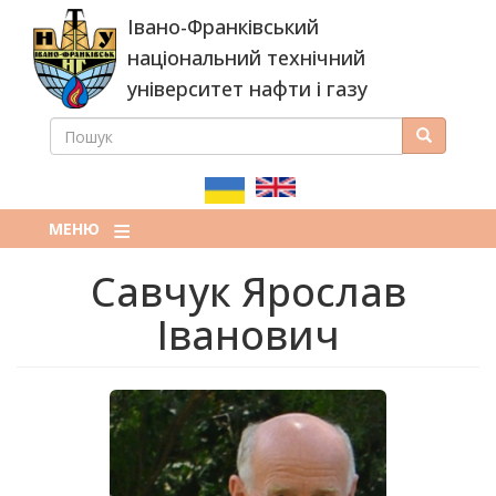
Перейти
Івано-Франківський
до
основного
національний технічний
вмісту
університет нафти і газу
ПОШУК
Пошук
ПОШУКОВА
ФОРМА
МЕНЮ
Савчук Ярослав
Іванович