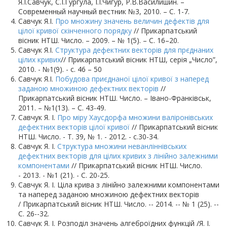
Я.І.Савчук, С.І.Гургула, І.І.Чигур, Р.В.Василишин. –
Современный научный вестник №3, 2010. – С. 1-7.
Савчук Я.І.
Про множину значень величин дефектів для
цілої кривої скінченного порядку
// Прикарпатський
вісник НТШ. Число. – 2009. – № 1(5). – С. 16–20.
Савчук Я.І.
Структура дефектних векторів для прєднаних
цілих кривих
// Прикарпатський вісник НТШ, серія „Число”,
2010. - №1(9). - с. 46 – 50
Савчук Я.І.
Побудова приєднаної цілої кривої з наперед
заданою множиною дефектних векторів
//
Прикарпатський вісник НТШ. Число. – Івано-Франківськ,
2011. – №1(13). – С. 43-49.
Савчук Я. І.
Про міру Хаусдорфа множини валіронівських
дефектних векторів цілої кривої
// Прикарпатський вісник
НТШ. Число. - Т. 39, № 1. - 2012. - с.30-34.
Савчук Я. І.
Структура множини неванліннівських
дефектних векторів для цілих кривих з лінійно залежними
компонентами
// Прикарпатський вісник НТШ. Число.
- 2013. - №1 (21). - С. 20-25.
Савчук Я. І. Ціла крива з лінійно залежними компонентами
та наперед заданою множиною дефектних векторів
/ Прикарпатський вісник НТШ. Число. -- 2014. -- № 1 (25). --
С. 26--32.
Савчук Я. І. Розподіл значень алгеброїдних функцій /Я. І.