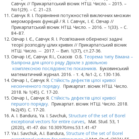
Савчук // Прикарпатський вісник НТШ. Число. – 2015. –
No1(29). – С. 21–23.
Савчук Я. І. Порівняння потужностей виключних множин
мероморфних функцій / Я. І. Савчук, І. Є. Овчар //
Прикарпатський вісник НТШ. Число. – 2016. – 1(33). – С.
84–87.
Овчар І. Є., Савчук Я. І. Розв’язання оберненої задачі
теорії розподілу цілих кривих // Прикарпатський вісник
НТШ. Число. -- 2017. -- Вип. 1(37), ст.27-36.
Овчар І.Є, Савчук Я.І., Скасків О.Б.
Теорема типу Вімана –
Валірона для цілого ряду Діріхле з довільною
комплексною послідовністю показників
. Буковинський
математичний журнал. 2016. - т. 4, №1-2, с. 130-136.
Овчар І., Савчук Я.
Стійкість дефектів цілої кривої
нескінченного порядку.
Прикарпат. вісник НТШ. Число.
2018. № 1(45). С. 17-20.
Овчар І., Савчук Я.
Стійкість дефектів цілої кривої
першого порядку
.
Прикарпат. вісник НТШ. Число. 2018.
№2(45). С. 17-20.
A. I. Bandura, Ya. I. Savchuk,
Structure of the set of Borel
exceptional vectors for entire curves
, Mat. Stud. 53, 1
(2020), 41-47. doi: 10.30970/ms.53.1.41-47
Ya.I. Savchuk, A.I. Bandura,
Structure of the set of Borel