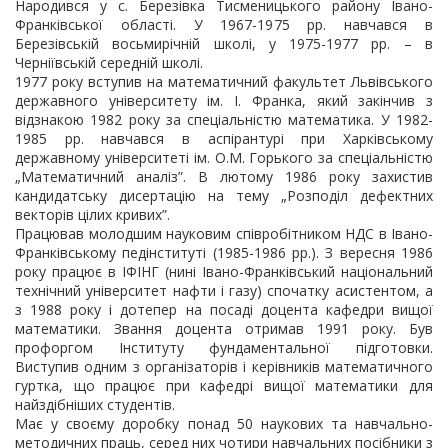
Народився у с. Березівка Тисменицького району Івано-
Франківської області. У 1967-1975 рр. навчався в
Березівській восьмирічній школі, у 1975-1977 рр. – в
Черніївській середній школі.
1977 року вступив на математичний факультет Львівського
державного університету ім. І. Франка, який закінчив з
відзнакою 1982 року за спеціальністю математика. У 1982-
1985 рр. навчався в аспірантурі при Харківському
державному університеті ім. О.М. Горького за спеціальністю
„Математичний аналіз”. В лютому 1986 року захистив
кандидатську дисертацію на тему „Розподіл дефектних
векторів цілих кривих”.
Працював молодшим науковим співробітником НДС в Івано-
Франківському педінституті (1985-1986 рр.). З вересня 1986
року працює в ІФІНГ (нині Івано-Франківський національний
технічний університет нафти і газу) спочатку асистентом, а
з 1988 року і дотепер на посаді доцента кафедри вищої
математики. Звання доцента отримав 1991 року. Був
профоргом Інституту фундаментальної підготовки.
Виступив одним з організаторів і керівників математичного
гуртка, що працює при кафедрі вищої математики для
найздібніших студентів.
Має у своєму доробку понад 50 наукових та навчально-
методичних праць, серед них чотири навчальних посібники з