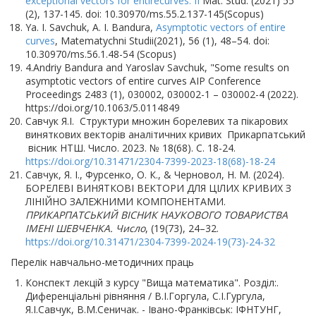
exceptional vectors for entirecurves. II
Mat. Stud. (2021) 55
(2), 137-145. doi: 10.30970/ms.55.2.137-145(Scopus)
Ya. I. Savchuk, A. I. Bandura,
Asymptotic vectors of entire
curves
, Matematychni Studii(2021), 56 (1), 48–54. doi:
10.30970/ms.56.1.48-54 (Scopus)
4.Andriy Bandura and Yaroslav Savchuk, "Some results on
asymptotic vectors of entire curves AIP Conference
Proceedings 2483 (1), 030002, 030002-1 – 030002-4 (2022).
https://doi.org/10.1063/5.0114849
Савчук Я.І. Структури множин борелевих та пікарових
виняткових векторів аналітичних кривих Прикарпатський
вісник НТШ. Число. 2023. № 18(68). С. 18-24.
https://doi.org/10.31471/2304-7399-2023-18(68)-18-24
Савчук, Я. І., Фурсенко, О. К., & Черновол, Н. М. (2024).
БОРЕЛЕВІ ВИНЯТКОВІ ВЕКТОРИ ДЛЯ ЦІЛИХ КРИВИХ З
ЛІНІЙНО ЗАЛЕЖНИМИ КОМПОНЕНТАМИ.
ПРИКАРПАТСЬКИЙ ВІСНИК НАУКОВОГО ТОВАРИСТВА
ІМЕНІ ШЕВЧЕНКА. Число
, (19(73), 24–32.
https://doi.org/10.31471/2304-7399-2024-19(73)-24-32
Перелік навчально-методичних праць
Конспект лекцій з курсу "Вища математика". Розділ:.
Диференціальні рівняння / В.І.Горгула, С.І.Гургула,
Я.І.Савчук, В.М.Сеничак. - Івано-Франківськ: ІФНТУНГ,