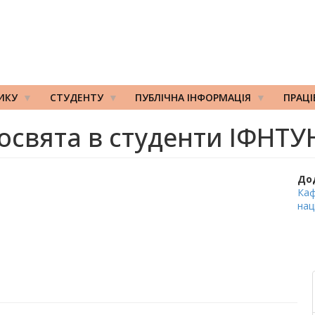
ИКУ
СТУДЕНТУ
ПУБЛІЧНА ІНФОРМАЦІЯ
ПРАЦ
освята в студенти ІФНТУ
До
Каф
нац