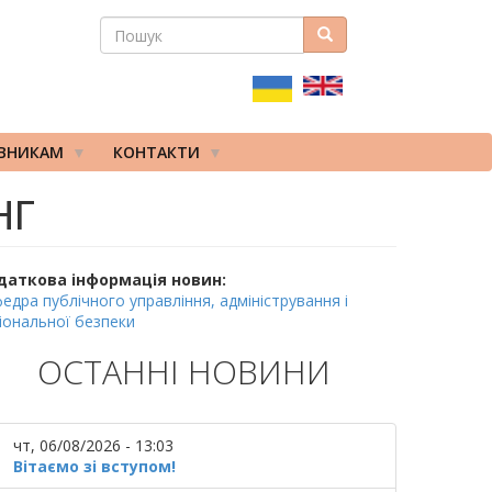
ПОШУК
Пошук
ПОШУКОВА
ФОРМА
ІВНИКАМ
КОНТАКТИ
НГ
даткова інформація новин:
едра публічного управління, адміністрування і
іональної безпеки
ОСТАННІ НОВИНИ
чт, 06/08/2026 - 13:03
Вітаємо зі вступом!