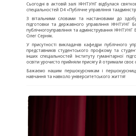
Сьогодні в актовій залі ІФНТУНГ відбулася святк
спеціальностей D4 «Публічне управління таадмініст
З вітальними словами та настановами до здобув
підготовки та державного управління ІФНТУНГ Бо
публічногоуправління та адміністрування ІФНТУНГ В
Олег Серняк.
У присутності викладачів кафедри публічного упр
представників студентського профкому та студен
інших спеціальностей Інституту гуманітарної пі
освіти урочисто прийняли присягу й отримали своє 
Бажаємо нашим першокурсникам і першокурсницям
навчання та навколо університетського життя!