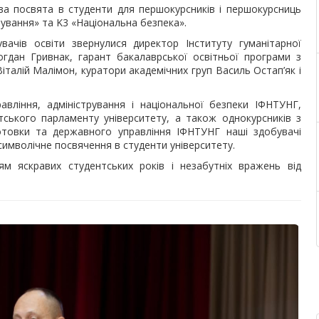
ова посвята в студенти для першокурсників і першокурсниць
рування» та K3 «Національна безпека».
ачів освіти звернулися директор Інституту гуманітарної
гдан Гривнак, гарант бакалаврської освітньої програми з
італій Малімон, куратори академічних груп Василь Остап’як і
авління, адміністрування і національної безпеки ІФНТУНГ,
тського парламенту університету, а також однокурсників з
дготовки та державного управління ІФНТУНГ наші здобувачі
символічне посвячення в студенти університету.
 яскравих студентських років і незабутніх вражень від