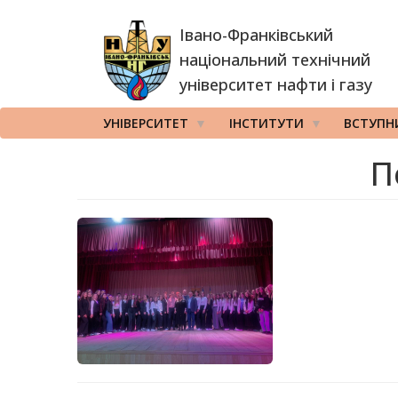
Перейти
Івано-Франківський
до
основного
національний технічний
вмісту
університет нафти і газу
УНІВЕРСИТЕТ
ІНСТИТУТИ
ВСТУПН
П