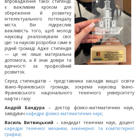
впровадження такої стипендії
є важливим кроком для
збереження й розвитку
інтелектуального потенціалу
міста. Він підкреслив
важливість того, щоб молоді
науковці реалізовували свої
ідеї та наукові розробки саме в
рідній громаді. Адже стипендія
— це не лише матеріальна
допомога, а й знак довіри та
вдячності за професійний
розвиток.
Серед стипендіатів – представники закладів вищої освіти
Івано-Франківської громади, зокрема науковці Івано-
Франківського національного технічного університету
нафти і газу:
Андрій Бандура
– доктор фізико-математичних наук,
завідувач
кафедри фізико-математичних наук
;
Василь Витвицький
– кандидат технічних наук, доцент
кафедри технічної механіки, інженерної та комп’ютерної
графіки
;