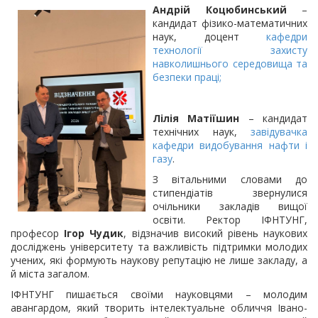
Андр
ій Коцюбинський
–
кандидат фізико-математичних
наук, доцент
кафедри
технології захисту
навколишнього середовища та
безпеки праці;
Лілія Матіїшин
– кандидат
технічних наук,
завідувачка
кафедри видобування нафти і
газу
.
З вітальними словами до
стипендіатів звернулися
очільники закладів вищої
освіти. Ректор ІФНТУНГ,
професор
Ігор Чудик
, відзначив високий рівень наукових
досліджень університету та важливість підтримки молодих
учених, які формують наукову репутацію не лише закладу, а
й міста загалом.
ІФНТУНГ пишається своїми науковцями – молодим
авангардом, який творить інтелектуальне обличчя Івано-