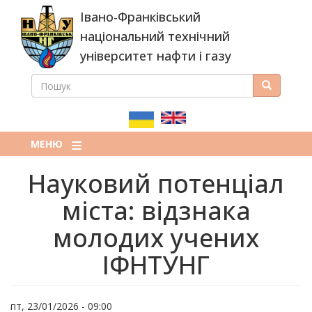
Перейти
Івано-Франківський
до
основного
національний технічний
вмісту
університет нафти і газу
ПОШУК
Пошук
ПОШУКОВА
ФОРМА
МЕНЮ
Науковий потенціал
міста: відзнака
молодих учених
ІФНТУНГ
пт, 23/01/2026 - 09:00