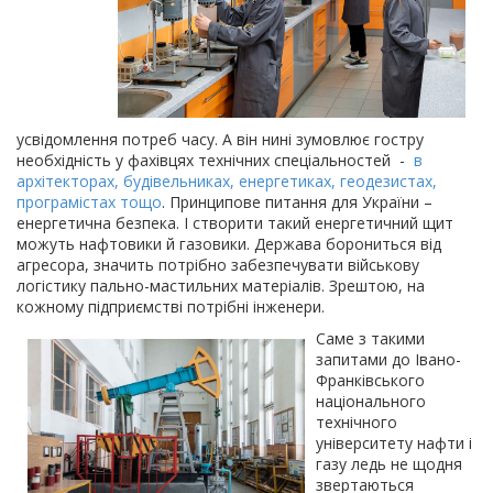
усвідомлення потреб часу. А він нині зумовлює гостру
необхідність у фахівцях технічних спеціальностей -
в
архітекторах, будівельниках, енергетиках, геодезистах,
програмістах тощо
. Принципове питання для України –
енергетична безпека. І створити такий енергетичний щит
можуть нафтовики й газовики. Держава борониться від
агресора, значить потрібно забезпечувати військову
логістику пально-мастильних матеріалів. Зрештою, на
кожному підприємстві потрібні інженери.
Саме з такими
запитами до Івано-
Франківського
національного
технічного
університету нафти і
газу ледь не щодня
звертаються