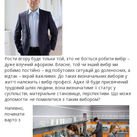
Рости вгору буде тільки той, хто не боїться робити вибір –
дуже влучний афоризм. Власне, той чи інший вибір ми
робимо постійно – від побутових ситуацій до доленосних, а
відтак – вкрай важливих. До таких визначальних виборів у
житті належить і вибір професії. Адже їй буде присвячений
трудовий шлях людини, вона визначатиме її статус у
суспільстві, матеріальне становище, перспективи. Що може
допомогти не помилитися з таким вибором?
Напевно,
починати
варто з