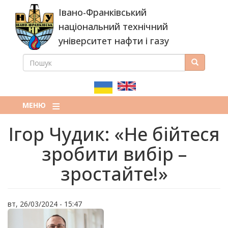
Перейти
Івано-Франківський
до
основного
національний технічний
вмісту
університет нафти і газу
ПОШУК
Пошук
ПОШУКОВА
ФОРМА
МЕНЮ
Ігор Чудик: «Не бійтеся
зробити вибір –
зростайте!»
вт, 26/03/2024 - 15:47