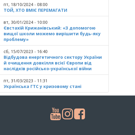
пт, 18/10/2024 - 08:00
ТОЙ, ХТО ВМІЄ ПЕРЕМАГАТИ
вт, 30/01/2024 - 10:00
Євстахій Крижанівський: «З допомогою
вищої школи можемо вирішити будь-яку
проблему»
сб, 15/07/2023 - 16:40
Відбудова енергетичного сектору України
й очищення довкілля всієї Європи від
наслідків російсько-української війни
пт, 31/03/2023 - 11:31
Українська ГТС у кризовому стані