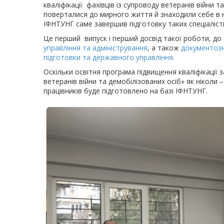
кваліфікації фахівців із супроводу ветеранів війни 
поверталися до мирного життя й знаходили себе в 
ІФНТУНГ саме завершив підготовку таких спеціаліст
Це перший випуск і перший досвід такої роботи, до
управління та адміністрування
, а також
документозн
підготовки та державного управління.
Оскільки освітня програма підвищення кваліфікації 
ветеранів війни та демобілізованих осіб» як ніколи 
працівників буде підготовлено на базі ІФНТУНГ.