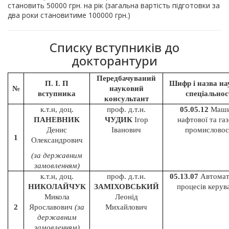
становить 50000 грн. на рік (загальна вартість підготовки за
два роки становитиме 100000 грн.)
Cписку вступників до
докторантури
Передбачуваний
П. І. П
Шифр і назва на
№
науковий
вступника
спеціальнос
консультант
к.т.н, доц.
проф. д.т.н.
05.05.12
Маш
ПАНЕВНИК
ЧУДИК
Ігор
нафтової та газ
Денис
Іванович
промисловос
1
Олександрович
(за державним
замовленням)
к.т.н, доц.
проф. д.т.н.
05.13.07
Автомат
НИКОЛАЙЧУК
ЗАМІХОВСЬКИЙ
процесів керув
Микола
Леонід
2
Ярославович
(за
Михайлович
державним
замовленням)