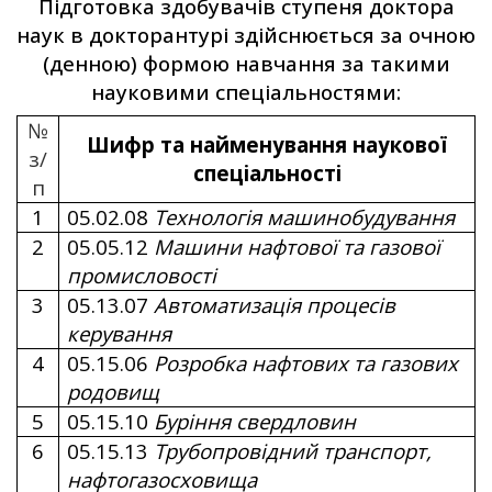
Підготовка здобувачів ступеня доктора
наук в докторантурі здійснюється за очною
(денною) формою навчання за такими
науковими спеціальностями:
№
Шифр та найменування наукової
з/
спеціальності
п
1
05.02.08
Технологія машинобудування
2
05.05.12
Машини нафтової та газової
промисловості
3
05.13.07
Автоматизація процесів
керування
4
05.15.06
Розробка нафтових та газових
родовищ
5
05.15.10
Буріння свердловин
6
05.15.13
Трубопровідний транспорт,
нафтогазосховища