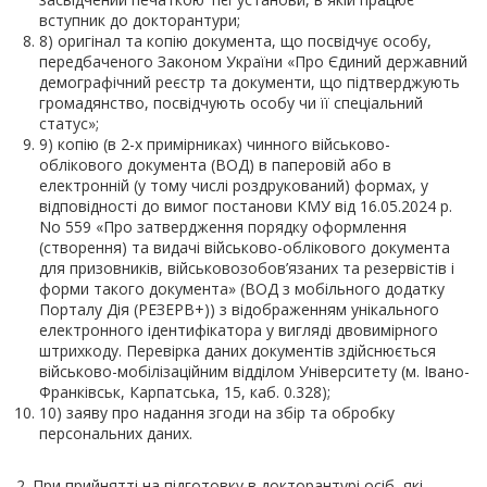
вступник до докторантури;
8) оригінал та копію документа, що посвідчує особу,
передбаченого Законом України «Про Єдиний державний
демографічний реєстр та документи, що підтверджують
громадянство, посвідчують особу чи її спеціальний
статус»;
9) копію (в 2-х примірниках) чинного військово-
облікового документа (ВОД) в паперовій або в
електронній (у тому числі роздрукований) формах, у
відповідності до вимог постанови КМУ від 16.05.2024 р.
No 559 «Про затвердження порядку оформлення
(створення) та видачі військово-облікового документа
для призовників, військовозобов’язаних та резервістів і
форми такого документа» (ВОД з мобільного додатку
Порталу Дія (РЕЗЕРВ+)) з відображенням унікального
електронного ідентифікатора у вигляді двовимірного
штрихкоду. Перевірка даних документів здійснюється
військово-мобілізаційним відділом Університету (м. Івано-
Франківськ, Карпатська, 15, каб. 0.328);
10) заяву про надання згоди на збір та обробку
персональних даних.
2. При прийнятті на підготовку в докторантурі осіб, які