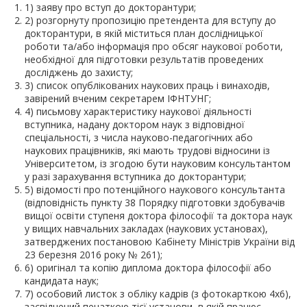
1) заяву про вступ до докторантури;
2) розгорнуту пропозицію претендента для вступу до
докторантури, в якій міститься план дослідницької
роботи та/або інформація про обсяг наукової роботи,
необхідної для підготовки результатів проведених
досліджень до захисту;
3) список опублікованих наукових праць і винаходів,
завірений вченим секретарем ІФНТУНГ;
4) письмову характеристику наукової діяльності
вступника, надану доктором наук з відповідної
спеціальності, з числа науково-педагогічних або
наукових працівників, які мають трудові відносини із
Університетом, із згодою бути науковим консультантом
у разі зарахування вступника до докторантури;
5) відомості про потенційного наукового консультанта
(відповідність пункту 38 Порядку підготовки здобувачів
вищої освіти ступеня доктора філософії та доктора наук
у вищих навчальних закладах (наукових установах),
затверджених постановою Кабінету Міністрів України від
23 березня 2016 року № 261);
6) оригінал та копію диплома доктора філософії або
кандидата наук;
7) особовий листок з обліку кадрів (з фотокарткою 4х6),
засвідчений печаткою тієї установи, в якій працює