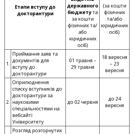
державного
(за кошти
Етапи вступу до
бюджету
та
фізичних
докторантури
за кошти
та/або
фізичних та/
юридичних
або
осіб)
юридичних
осіб)
Приймання заяв та
18 вересня
документів для
01 травня –
1.
– 23
вступу до
29 травня
вересня
докторантури
Оприлюднення
списку вступників до
докторантури за
до 24
2.
науковими
до 02 червня
вересня
спеціальностями на
вебсайті
Університету
Розгляд розгорнутих