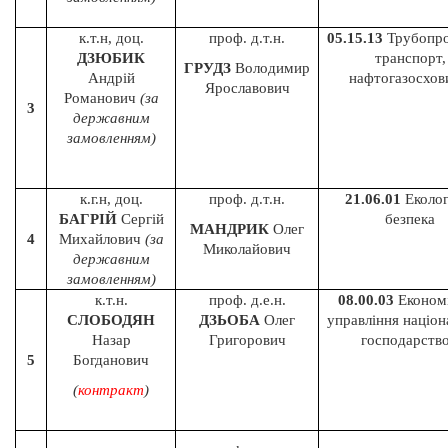
к.т.н, доц.
проф. д.т.н.
05.15.13
Трубопро
ДЗЮБИК
транспорт,
ГРУДЗ
Володимир
Андрій
нафтогазосхо
Ярославович
Романович
(за
3
державним
замовленням)
к.г.н, доц.
проф. д.т.н.
21.06.01
Еколог
БАГРІЙ
Сергій
безпека
МАНДРИК
Олег
4
Михайлович
(за
Миколайович
державним
замовленням)
к.т.н.
проф. д.е.н.
08.00.03
Економі
СЛОБОДЯН
ДЗЬОБА
Олег
управління націо
Назар
Григорович
господарств
5
Богданович
(
контракт
)