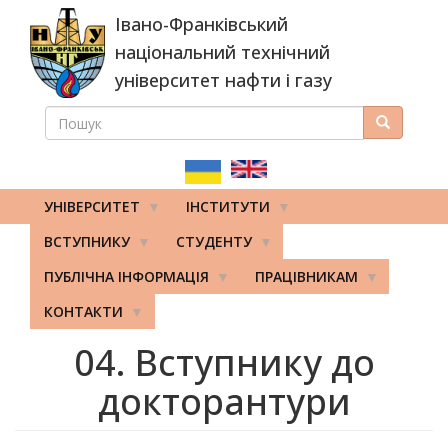
Перейти
Івано-Франківський
до
основного
національний технічний
вмісту
університет нафти і газу
ПОШУК
Пошук
ПОШУКОВА
ФОРМА
УНІВЕРСИТЕТ
ІНСТИТУТИ
ВСТУПНИКУ
СТУДЕНТУ
ПУБЛІЧНА ІНФОРМАЦІЯ
ПРАЦІВНИКАМ
КОНТАКТИ
04. Вступнику до
докторантури