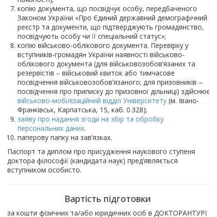
копію документа, що посвідчує особу, передбаченого
Законом України «Про Єдиний державний демографічний
реєстр та документи, що підтверджують громадянство,
посвідчують особу чи її спеціальний статус»;
копію військово-облікового документа. Перевірку у
вступників-громадян України наявності військово-
облікового документа (для військовозобов’язаних та
резервістів – військовий квиток або тимчасове
посвідчення військовозобов’язаного; для призовників –
посвідчення про приписку до призовної дільниці) здійснює
військово-мобілізаційний відділ Університету
(м. Івано-
Франківськ, Карпатська, 15, каб. 0.328);
заяву про надання згоди на збір та обробку
персональних даних
.
паперову папку на зав’язках.
Паспорт та диплом про присудження наукового ступеня
доктора філософії (кандидата наук) пред’являється
вступником особисто.
Вартість підготовки
за кошти фізичних та/або юридичних осіб в ДОКТОРАНТУРІ