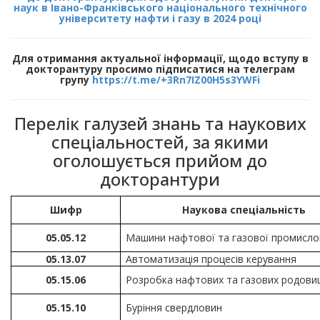
наук в Івано-Франківського національного технічного
університету нафти і газу в 2024 році
Для отримання актуальної інформації, щодо вступу в
докторантуру просимо підписатися на телеграм
групу
https://t.me/+3Rn7IZ00H5s3YWFi
Перелік галузей знань та наукових
спеціальностей, за якими
оголошується прийом до
докторантури
Шифр
Наукова спеціальність
05.05.12
Машини нафтової та газової промисло
05.13.07
Автоматизація процесів керування
05.15.06
Розробка нафтових та газових родов
05.15.10
Буріння свердловин