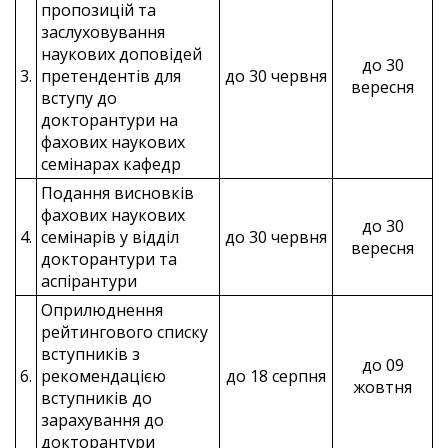
пропозицій та
заслуховування
наукових доповідей
до 30
3.
претендентів для
до 30 червня
вересня
вступу до
докторантури на
фахових наукових
семінарах кафедр
Подання висновків
фахових наукових
до 30
4.
семінарів у відділ
до 30 червня
вересня
докторантури та
аспірантури
Оприлюднення
рейтингового списку
вступників з
до 09
6.
рекомендацією
до 18 серпня
жовтня
вступників до
зарахування до
докторантури