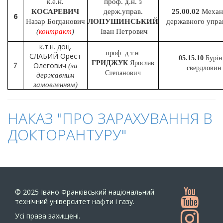
к.е.н.
проф. д.н. з
КОСАРЕВИЧ
держ.управ.
25.00.02
Механ
6
Назар Богданович
ЛОПУШИНСЬКИЙ
державного упра
(
контракт
)
Іван Петрович
к.т.н. доц.
проф. д.т.н.
СЛАБИЙ Орест
05.15.10
Бурін
ГРИДЖУК
Ярослав
Олегович
7
(за
свердловин
Степанович
державним
замовленням)
НАКАЗ "ПРО ЗАРАХУВАННЯ В
ДОКТОРАНТУРУ"
© 2025
Івано Франківський національний
технічний університет нафти і газу.
Усi права захищенi.