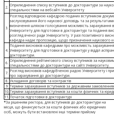
Оприлюднення списку вступників до докторантури за наук
2.
спеціальностями на вебсайті Університету
Розгляд відповідною кафедрою поданих вступником докуме
заслуховування його наукової доповідь та за результатам
визначення шляхом голосування можливість зарахування в
3.
Університету для підготовки в докторантурі та подання ви
розгляд вченої ради Університету. У разі позитивного висн
кафедра надає пропозицію, щодо призначення наукового 
Подання висновків кафедрами про можливість зарахування
4.
Університету для підготовки в докторантурі у відділ аспіран
докторантури.
Оприлюднення рейтингового списку вступників за наукови
6.
спеціальностями до докторантури на сайті Університету.
Розгляд висновків кафедрВченою радою Університету і пр
7.
про зарахування до докторантури.
8.
Укладання договорів та контрактів
9
Терміни зарахування вступників за державним замовлення
10.
Терміни зарахування вступників за кошти фізичних та юрид
11.
Початок підготовки в докторантурі
*
За рішенням ректора, для вступників до докторантури на
місця, що фінансуються за кошти фізичних або юридичних
осіб, можуть бути встановлені інші терміни прийому