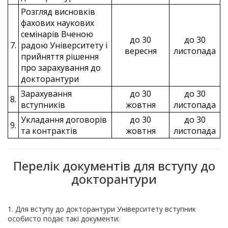
Розгляд висновків
фахових наукових
семінарів Вченою
до 30
до 30
7.
радою Університету і
вересня
листопада
прийняття рішення
про зарахування до
докторантури
Зарахування
до 30
до 30
8.
вступників
жовтня
листопада
Укладання договорів
до 30
до 30
9.
та контрактів
жовтня
листопада
Перелік документів для вступу до
докторантури
1. Для вступу до докторантури Університету вступник
особисто подає такі документи: