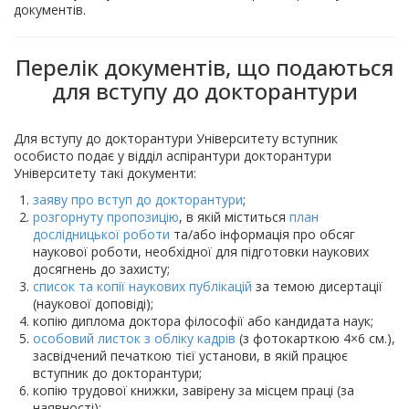
документів.
Перелік документів, що подаються
для вступу до докторантури
Для вступу до докторантури Університету вступник
особисто подає у відділ аспірантури докторантури
Університету такі документи:
заяву про вступ до докторантури
;
розгорнуту пропозицію
, в якій міститься
план
дослідницької роботи
та/або інформація про обсяг
наукової роботи, необхідної для підготовки наукових
досягнень до захисту;
список та копії наукових публікацій
за темою дисертації
(наукової доповіді);
копію диплома доктора філософії або кандидата наук;
особовий листок з обліку кадрів
(з фотокарткою 4×6 см.),
засвідчений печаткою тієї установи, в якій працює
вступник до докторантури;
копію трудової книжки, завірену за місцем праці (за
наявності);