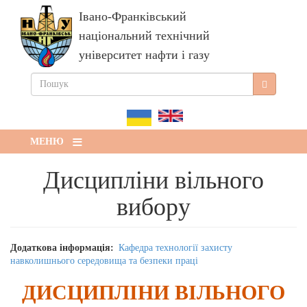
Перейти
Івано-Франківський
до
основного
національний технічний
вмісту
університет нафти і газу
ПОШУК
Пошук
ПОШУКОВА
ФОРМА
МЕНЮ
Дисципліни вільного
вибору
Додаткова інформація
Кафедра технології захисту
навколишнього середовища та безпеки праці
ДИСЦИПЛІНИ ВІЛЬНОГО