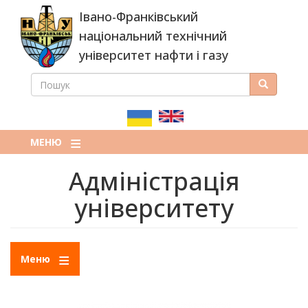
Перейти
Івано-Франківський
до
основного
національний технічний
вмісту
університет нафти і газу
ПОШУК
Пошук
ПОШУКОВА
ФОРМА
МЕНЮ
Адміністрація
університету
Меню