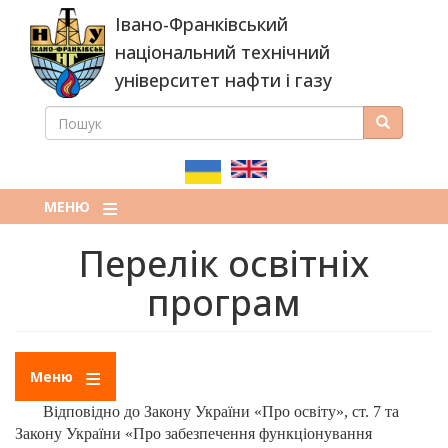
Перейти
Івано-Франківський
до
основного
національний технічний
вмісту
університет нафти і газу
ПОШУК
Пошук
ПОШУКОВА
ФОРМА
МЕНЮ
Перелік освітніх
програм
Меню
Відповідно до Закону України «Про освіту», ст. 7 та
Закону України «Про забезпечення функціонування