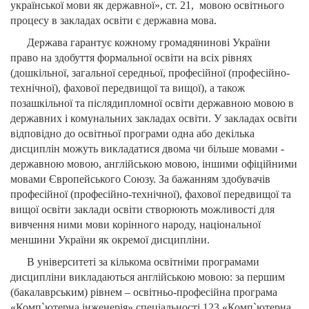
української мови як державної», ст. 21, мовою освітнього
процесу в закладах освіти є державна мова.
Держава гарантує кожному громадянинові України
право на здобуття формальної освіти на всіх рівнях
(дошкільної, загальної середньої, професійної (професійно-
технічної), фахової передвищої та вищої), а також
позашкільної та післядипломної освіти державною мовою в
державних і комунальних закладах освіти. У закладах освіти
відповідно до освітньої програми одна або декілька
дисциплін можуть викладатися двома чи більше мовами -
державною мовою, англійською мовою, іншими офіційними
мовами Європейського Союзу. За бажанням здобувачів
професійної (професійно-технічної), фахової передвищої та
вищої освіти заклади освіти створюють можливості для
вивчення ними мови корінного народу, національної
меншини України як окремої дисципліни.
В університеті за кількома освітніми програмами
дисципліни викладаються англійською мовою: за першим
(бакалаврським) рівнем – освітньо-професійна програма
«Комп`ютерна інженерія» спеціальності 123 «Комп`ютерна