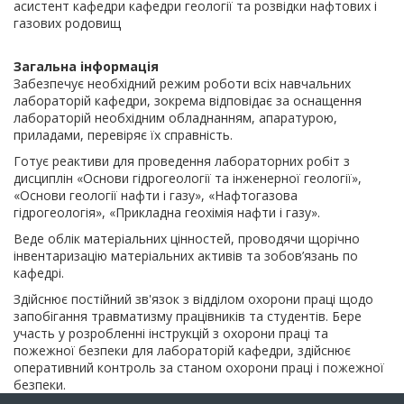
асистент кафедри кафедри геології та розвідки нафтових і
газових родовищ
Загальна інформація
Забезпечує необхідний режим роботи всіх навчальних
лабораторій кафедри, зокрема відповідає за оснащення
лабораторій необхідним обладнанням, апаратурою,
приладами, перевіряє їх справність.
Готує реактиви для проведення лабораторних робіт з
дисциплін «Основи гідрогеології та інженерної геології»,
«Основи геології нафти і газу», «Нафтогазова
гідрогеологія», «Прикладна геохімія нафти і газу».
Веде облік матеріальних цінностей, проводячи щорічно
інвентаризацію матеріальних активів та зобов’язань по
кафедрі.
Здійснює постійний зв'язок з відділом охорони праці щодо
запобігання травматизму працівників та студентів. Бере
участь у розробленні інструкцій з охорони праці та
пожежної безпеки для лабораторій кафедри, здійснює
оперативний контроль за станом охорони праці і пожежної
безпеки.