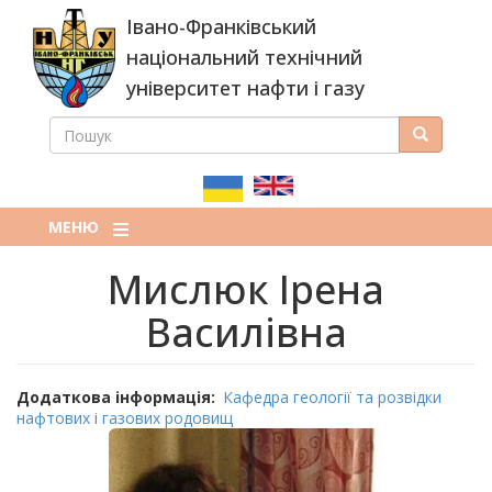
Перейти
Івано-Франківський
до
основного
національний технічний
вмісту
університет нафти і газу
ПОШУК
Пошук
ПОШУКОВА
ФОРМА
МЕНЮ
Мислюк Ірена
Василівна
Додаткова інформація
Кафедра геології та розвідки
нафтових і газових родовищ