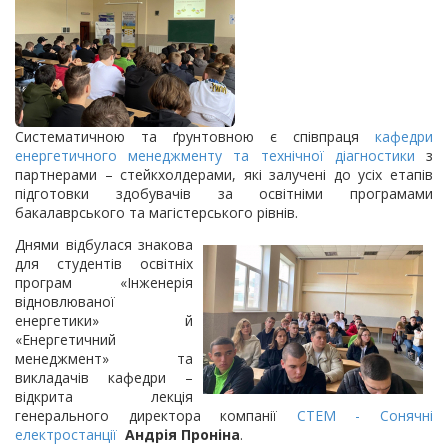
Систематичною та ґрунтовною є співпраця
кафедри
енергетичного менеджменту та технічної діагностики
з
партнерами – стейкхолдерами, які залучені до усіх етапів
підготовки здобувачів за освітніми програмами
бакалаврського та магістерського рівнів.
Днями відбулася знакова
для студентів освітніх
програм «Інженерія
відновлюваної
енергетики» й
«Енергетичний
менеджмент» та
викладачів кафедри –
відкрита лекція
генерального директора компанії
СТЕМ - Сонячні
електростанції
Андрія Проніна
.