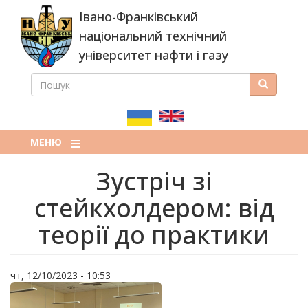
Перейти
Івано-Франківський
до
основного
національний технічний
вмісту
університет нафти і газу
ПОШУК
Пошук
ПОШУКОВА
ФОРМА
МЕНЮ
Зустріч зі
стейкхолдером: від
теорії до практики
чт, 12/10/2023 - 10:53