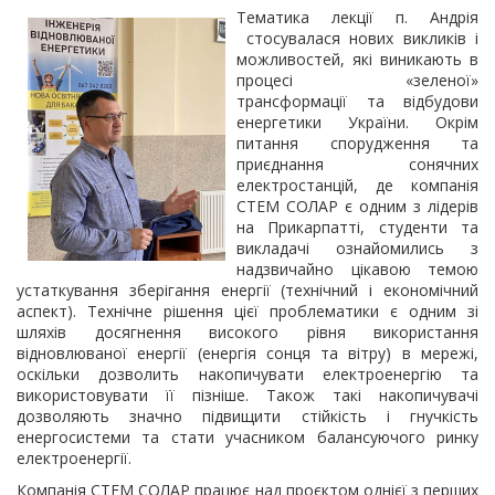
Тематика лекції п. Андрія
стосувалася нових викликів і
можливостей, які виникають в
процесі «зеленої»
трансформації та відбудови
енергетики України. Окрім
питання спорудження та
приєднання сонячних
електростанцій, де компанія
СТЕМ СОЛАР є одним з лідерів
на Прикарпатті, студенти та
викладачі ознайомились з
надзвичайно цікавою темою
устаткування зберігання енергії (технічний і економічний
аспект). Технічне рішення цієї проблематики є одним зі
шляхів досягнення високого рівня використання
відновлюваної енергії (енергія сонця та вітру) в мережі,
оскільки дозволить накопичувати електроенергію та
використовувати її пізніше. Також такі накопичувачі
дозволяють значно підвищити стійкість і гнучкість
енергосистеми та стати учасником балансуючого ринку
електроенергії.
Компанія СТЕМ СОЛАР працює над проєктом однієї з перших