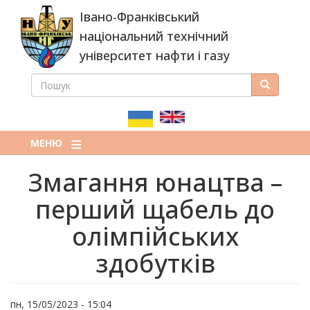
Перейти
Івано-Франківський
до
основного
національний технічний
вмісту
університет нафти і газу
ПОШУК
Пошук
ПОШУКОВА
ФОРМА
МЕНЮ
Змагання юнацтва –
перший щабель до
олімпійських
здобутків
пн, 15/05/2023 - 15:04