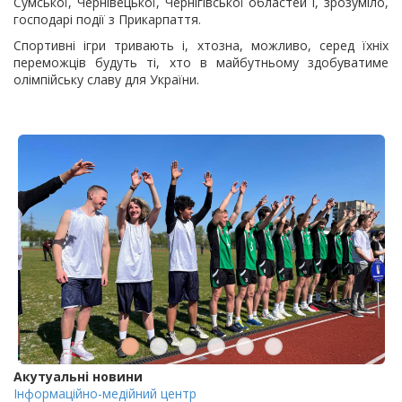
Сумської, Чернівецької, Чернігівської областей і, зрозуміло,
господарі події з Прикарпаття.
Спортивні ігри тривають і, хтозна, можливо, серед їхніх
переможців будуть ті, хто в майбутньому здобуватиме
олімпійську славу для України.
Акутуальні новини
Інформаційно-медійний центр