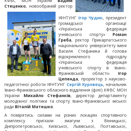
КФВС МОН України
Вадим
Стеценко
,
новообраний ректор
ІФНТУНГ
Ігор Чудик
, президент
громадської організації
«Українська федерація
учнівського спорту»
Роман
Греба
, ректор Прикарпатського
національного університету імені
Василя Стефаника й голова
відокремленого підрозділу
«Українська федерація
учнівського спорту в Івано-
Франківській області»
Ігор
Цепенда
, проректор з науково-
педагогічної роботи ІФНТУНГ
Сергій Куровець
, начальник
Івано-Франківського обласного відділення (філії) КФВС МОН
України
Михайло Стефанків
, директор департаменту
молодіжної політики та спорту Івано-Франківської міської
ради
Віталій Матешко
.
А помірятись силами на різних локаціях спортивного
комплексу приїхали змагуни з Вінницької,
Дніпропетровської, Київської, Львівської, Полтавської,