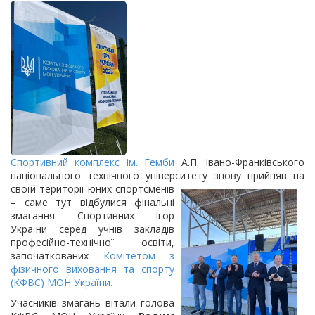
Спортивний комплекс ім. Гемби
А.П. Івано-Франківського
національного технічного університету знову прийняв на
своїй території юних спортсменів
– саме тут відбулися фінальні
змагання Спортивних ігор
України серед учнів закладів
професійно-технічної освіти,
започаткованих
Комітетом з
фізичного виховання та спорту
(КФВС) МОН України.
Учасників змагань вітали голова