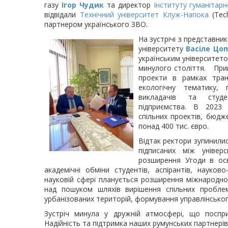
газу
Ігор Чудик
та директор
Інституту гуманітар
відвідали
Технічний університет Клуж-Напока
(Tech
партнером українського ЗВО.
На зустрічі з представн
університету
Васіле Цо
українським університетом
минулого століття. Приг
проекти в рамках тран
екологічну тематику, п
викладачів та студе
підприємства. В 2023
спільних проектів, бюдж
понад 400 тис. євро.
Відтак ректори зупинилис
підписаних між універ
розширення Угоди в осв
академічні обміни студентів, аспірантів, науково-
науковій сфері планується розширення міжнародно
над пошуком шляхів вирішення спільних проблем:
урбанізованих територій, формування управлінсько
Зустріч минула у дружній атмосфері, що поспр
Надійність та підтримка наших румунських партнері