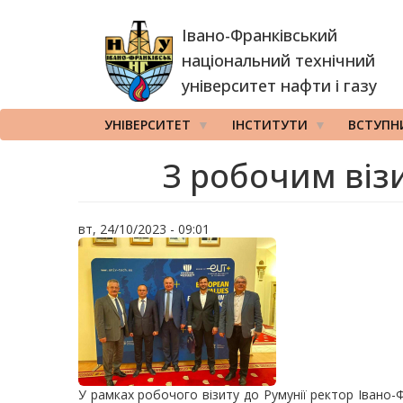
Перейти
Івано-Франківський
до
основного
національний технічний
вмісту
університет нафти і газу
УНІВЕРСИТЕТ
ІНСТИТУТИ
ВСТУПН
З робочим віз
вт, 24/10/2023 - 09:01
У рамках робочого візиту до Румунії ректор Івано-