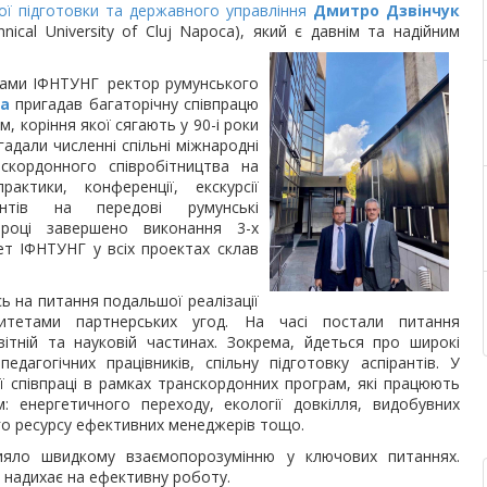
ної підготовки та державного управління
Дмитро Дзвінчук
nical University of Cluj Napoca), який є давнім та надійним
иками ІФНТУНГ ректор румунського
па
пригадав багаторічну співпрацю
, коріння якої сягають у 90-і роки
адали численні спільні міжнародні
скордонного співробітництва на
рактики, конференції, екскурсії
нтів на передові румунські
 році завершено виконання 3-х
ет ІФНТУНГ у всіх проектах склав
ь на питання подальшої реалізації
ситетами партнерських угод. На часі постали питання
ітній та науковій частинах. Зокрема, йдеться про широкі
педагогічних працівників, спільну підготовку аспірантів. У
ї співпраці в рамках транскордонних програм, які працюють
 енергетичного переходу, екології довкілля, видобувних
го ресурсу ефективних менеджерів тощо.
ияло швидкому взаємопорозумінню у ключових питаннях.
в надихає на ефективну роботу.