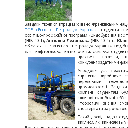
Завдяки тісній співпраці між Івано-Франківським на
ТОВ «Експерт Петролеум Україна»
студенти спе
освітньо-професійної програми «Видобування нафт
(НІВ-20-1),
Ангеліна Лозинська
(НІВ-20-2) та
Юлія
об'єктах ТОВ «Експерт Петролеум
Україна». Подібн
для нафтогазової вищої освіти, оскільки студент
практичні навички
конкурентоздатними фах
Упродовж усієї практик
справжнє виробниче с
передовими технолог
промисловості. Завдяки
компанії студентам бу
ключові виробничі об'єк
теоретичні знання, змог
спостерігати за роботою ф
Такий досвід надав сту
виклики, які виникають у 
Вони вчилися працювати в команді, розвивали св