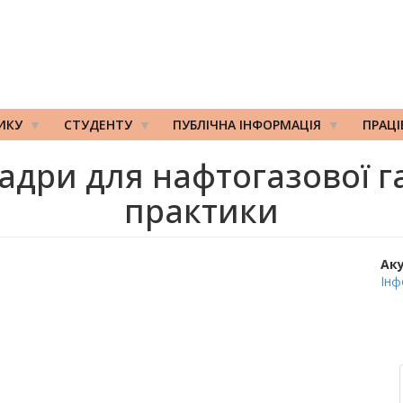
ИКУ
СТУДЕНТУ
ПУБЛІЧНА ІНФОРМАЦІЯ
ПРАЦ
адри для нафтогазової г
практики
Ак
Інф