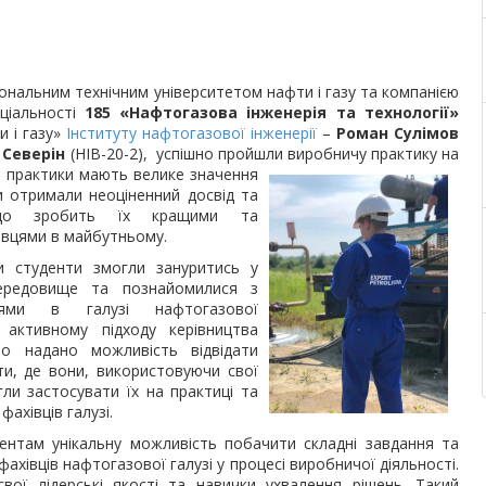
ціональним технічним університетом нафти і газу та компанією
ціальності
185 «Нафтогазова інженерія та технології»
и і газу»
Інституту нафтогазової інженерії
–
Роман Сулімов
 Северін
(НІВ-20-2), успішно пройшли виробничу практику на
і практики мають велике значення
и отримали неоціненний досвід та
, що
зробить їх кращими та
івцями в майбутньому.
и студенти змогли зануритись у
ередовище та познайомилися з
іями в галузі нафтогазової
 активному підходу керівництва
ло надано можливість відвідати
ти, де вони, використовуючи свої
ли застосувати їх на практиці та
ахівців галузі.
дентам унікальну можливість побачити складні завдання та
фахівців нафтогазової галузі у процесі виробничої діяльності.
ої лідерські якості та навички ухвалення рішень. Такий