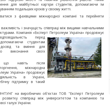
ення для майбутньої кар'єри студентів, допомагаючи їм
уванням подальших кроків у своєму житті.
уватися з фахівцями міжнародної компанії та перейняти
 важливість і значущість співпраці між вищими навчальними
уктурами. Компанія «Експерт Петролеум Україна»
продовжує
повідальність перед
 допомагаючи студентам
 досвід та вміння для
ого виконання своїх
, що навіть після
оргнення, міжнародна
олеум Україна» продовжує
іяльність в Україні,
бічну підтримку в такий
 ІФНТУНГ на виробничих об'єктах ТОВ "Експерт Петролеум
розвитку співпраці між університетом та компанією та
вої галузі України.