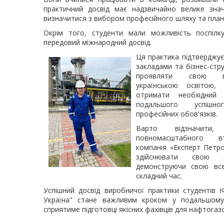
практичний досвід має надзвичайно велике знач
визначитися з вибором професійного шляху та план
Окрім того, студенти мали можливість поспілк
передовий міжнародний досвід.
Ця практика підтверджує
закладами та бізнес-стр
проявляти свою від
українською освітою,
отримати необхідний
подальшого успішн
професійних обов'язків.
Варто відзначити
повномасштабного вт
компанія «Експерт Петр
здійснювати свою д
демонструючи свою все
складний час.
Успішний досвід виробничої практики студентів
Україна" стане важливим кроком у подальшому 
сприятиме підготовці якісних фахівців для нафтогазо