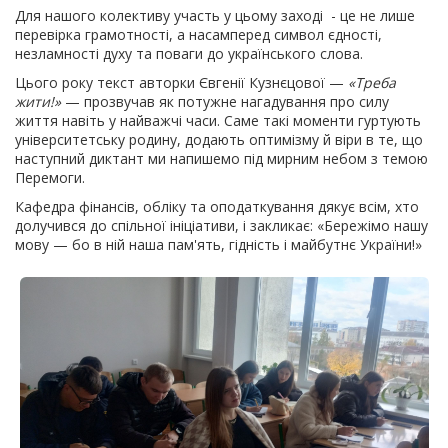
Для нашого колективу участь у цьому заході - це не лише
перевірка грамотності, а насамперед символ єдності,
незламності духу та поваги до українського слова.
Цього року текст авторки Євгенії Кузнєцової —
«Треба
жити!»
— прозвучав як потужне нагадування про силу
життя навіть у найважчі часи. Саме такі моменти гуртують
університетську родину, додають оптимізму й віри в те, що
наступний диктант ми напишемо під мирним небом з темою
Перемоги.
Кафедра фінансів, обліку та оподаткування дякує всім, хто
долучився до спільної ініціативи, і закликає: «Бережімо нашу
мову — бо в ній наша пам'ять, гідність і майбутнє України!»