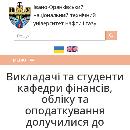
Перейти
Івано-Франківський
до
основного
національний технічний
вмісту
університет нафти і газу
ПОШУК
Пошук
ПОШУКОВА
ФОРМА
МЕНЮ
Викладачі та студенти
кафедри фінансів,
обліку та
оподаткування
долучилися до