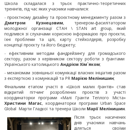
Школа складалася з трьох практично-теоретичних
тренінгів, під час яких учасники навчалися:
- проєктному дизайну та проєктному менеджменту разом з
Дмитром Кузнецовим
, тренером-фасилітатором
молодіжної організації СТАН \ STAN art group, який
поділився зі слухачами корисною інформацією про проєкти,
їхні проблеми та цілі, карту стейхолдерів, розробку
концепції проєкту та його бюджету;
- ефективним методам фандрейзингу для громадського
сектору, разом з керівником сектору роботи з ґрантами
Українського католицького
Андрієм Хім`яком
;
- механізмам зовнішньої комунікації власних ініціатив разом
з експерткою з комунікацій та PR
Марією Мелінишин
;
Фінальним етапом участі в «Школі малих ґрантів» став
відкритий пітчинг розроблених проєктів з участі
координаторки програми «Малі Гранти Теплого Міста»
Христини Магас
, координаторки програми Urban Space
Global Марти Гладкої та тренера Школи
Марії Мелінишин
.
Після трьох насичених
днів учасники навчань
діляться своїми