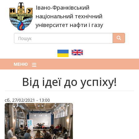
Перейти
Івано-Франківський
до
основного
національний технічний
вмісту
університет нафти і газу
ПОШУК
Пошук
ПОШУКОВА
ФОРМА
МЕНЮ
Від ідеї до успіху!
сб, 27/02/2021 - 13:00