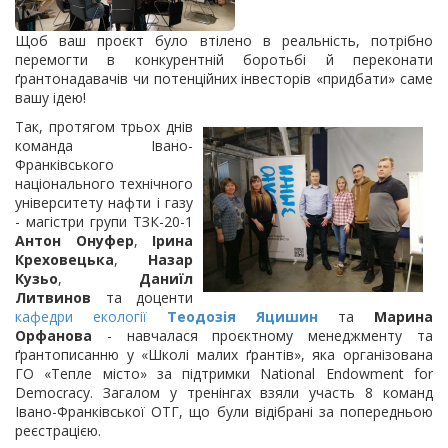
Щоб ваш проєкт було втілено в реальність, по
трібно
перемогти в конкурентній боротьбі й переконати
ґрантонадавачів чи потенційних інвесторів «придбати» саме
вашу ідею!
Так, протягом трьох днів
команда Івано-
Франківського
національного технічного
університету нафти і газу
- магістри групи ТЗК-20-1
Антон Онуфер
,
Ірина
Креховецька
,
Назар
Кузьо
,
Даниїл
Литвинов
та доценти
кафедри екології
Теодозія Яцишин
та
Марина
Орфанова
- навчалася проєктному менеджменту та
ґрантописанню у «Школі малих ґрантів», яка організована
ГО «Тепле місто» за підтримки National Endowment for
Democracy. Загалом у тренінгах взяли участь 8 команд
Івано-Франківської ОТГ, що були відібрані за попередньою
реєстрацією.