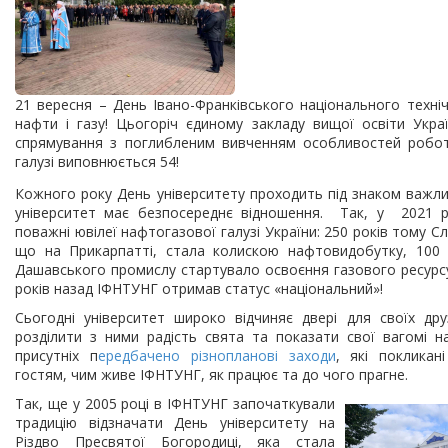
21 вересня – День Івано-Франківського національного техні
нафти і газу! Цьогоріч єдиному закладу вищої освіти Укра
спрямування з поглибленим вивченням особливостей робот
галузі виповнюється 54!
Кожного року День університету проходить під знаком важли
університет має безпосереднє відношення. Так, у 2021 р
поважні ювілеї нафтогазової галузі України: 250 років тому С
що на Прикарпатті, стала колискою нафтовидобутку, 100 р
Дашавського промислу стартувало освоєння газового ресурсу
років назад ІФНТУНГ отримав статус «національний»!
Сьогодні університет широко відчиняє двері для своїх дру
розділити з ними радість свята та показати свої вагомі н
присутніх п
ередбачено різнопланові заходи
, які покликан
гостям, чим живе ІФНТУНГ, як працює та до чого прагне.
Так, ще у 2005 році в ІФНТУНГ започаткували
традицію відзначати День університету на
Різдво Пресвятої Богородиці, яка стала