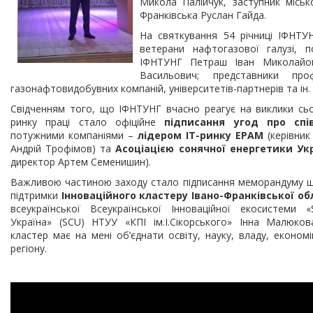
Микола Палійчук, заступник міськ
Франківська Руслан Гайда.
На святкування 54 річниці ІФНТУ
ветерани нафтогазової галузі, п
ІФНТУНГ Петраш Іван Миколайов
Васильович; представники проф
газонафтовидобувних компаній, університетів-партнерів та ін.
Свідченням того, що ІФНТУНГ вчасно реагує на виклики сь
ринку праці стало офіційне
підписання угод про спі
потужними компаніями –
лідером ІТ-ринку ЕРАМ
(керівник
Андрій Трофімов) та
Асоціацією сонячної енергетики Ук
директор Артем Семенишин).
Важливою частиною заходу стало підписання меморандуму 
підтримки
Інноваційного кластеру Івано-Франківської об
всеукраїнської Всеукраїнської Інноваційної екосистеми «S
Україна» (SCU) НТУУ «КПІ ім.І.Сікорського» Інна Малюко
кластер має на мені об’єднати освіту, науку, владу, економ
регіону.