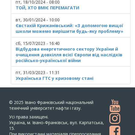
пт, 18/10/2024 - 08:00
ТОЙ, ХТО ВМІЄ ПЕРЕМАГАТИ
вт, 30/01/2024 - 10:00
Євстахій Крижанівський: «З допомогою вищої
школи можемо вирішити будь-яку проблему»
сб, 15/07/2023 - 16:40
Відбудова енергетичного сектору України й
очищення довкілля всієї Європи від наслідків
російсько-української війни
пт, 31/03/2023 - 11:31
Українська ГТС у кризовому стані
© 2025
Івано Франківський національний
технічний університет нафти і газу.
Усi права захищенi.
Україна, м. Івано-Франківськ, вул. Карпатська,
15.
При використанні матеріалів гіперпосилання