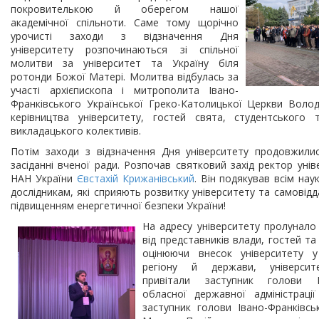
покровителькою й оберегом нашої
академічної спільноти. Саме тому щорічно
урочисті заходи з відзначення Дня
університету розпочинаються зі спільної
молитви за університет та Україну біля
ротонди Божої Матері. Молитва відбулась за
участі архієпископа і митрополита Івано-
Франківського Української Греко-Католицької Церкви Воло
керівництва університету, гостей свята, студентського 
викладацького колективів.
Потім заходи з відзначення Дня університету продовжили
засіданні вченої ради. Розпочав святковий захід ректор унів
НАН України
Євстахій Крижанівський
. Він подякував всім нау
дослідникам, які сприяють розвитку університету та самові
підвищенням енергетичної безпеки України!
На адресу університету пролунало
від представників влади, гостей та
оцінюючи внесок університету у
регіону й держави, університе
привітали заступник голови Ів
обласної державної адміністраці
заступник голови Івано-Франківсь