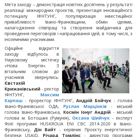
Мета заходу – демонстрація новітніх досягнень у результаті
реалізації міжнародних проєктів, презентація інноваційного
потенціалу ІФНТУНГ, популяризація інвестиційної
привабливості Івано-Франківщини, обмін ідеями,
налагодження співпраці та створення майданчика для
проведення переговорів і напрацювання ідей, в тому числі, з
іноземними учасниками.
Офіційне відкриття
заходу відбулось в
Науковому містечку
«Нова Енергія». З
вітальним словом до
учасників звернулись:
Євстахій
Крижанівський
- ректор
ІФНТУНГ,
Максим
Карпаш
- проректор ІФНТУНГ,
Андрій Бойчук
- голова
Івано-Франківської ОДА,
Руслан Марцінків
- міський
голова Івано-Франківська,
Космін Іонуг Андрій
- міський
голова м. Ботошані (Румунія),
Оксана Шийчук
- експерт
Філії програми HUSKROUA ENI CBC 2014-2020 в Івано-
Франківську,
Дін Вайт
- керівник Проєкту енергетичної
безпеки USAID,
Річард Томлінс
- директор програми