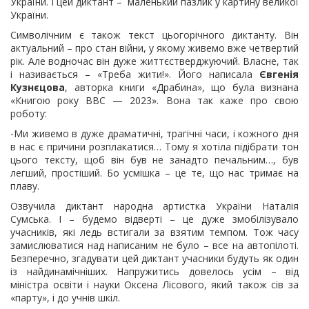
України. І цей диктант – маленький пазлик у картину великої
України.
Символічним є також текст цьогорічного диктанту. Він
актуальний – про стан війни, у якому живемо вже четвертий
рік. Але водночас він дуже життєстверджуючий. Власне, так
і називається – «Треба жити!». Його написала
Євгенія
Кузнєцова
, авторка книги «Драбина», що була визнана
«Книгою року BBC — 2023». Вона так каже про свою
роботу:
-Ми живемо в дуже драматичні, трагічні часи, і кожного дня
в нас є причини розплакатися… Тому я хотіла підібрати тон
цього тексту, щоб він був не занадто печальним…, був
легший, простіший. Бо усмішка – це те, що нас тримає на
плаву.
Озвучила диктант народна артистка України Наталія
Сумська. І – будемо відверті – це дуже змобілізувало
учасників, які ледь встигали за взятим темпом. Тож часу
замислюватися над написаним не було – все на автопілоті.
Безперечно, згадувати цей диктант учасники будуть як один
із найдинамічніших. Напружитись довелось усім – від
міністра освіти і науки Оксена Лісового, який також сів за
«парту», і до учнів шкіл.