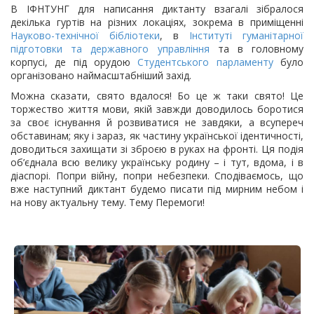
В ІФНТУНГ для написання диктанту взагалі зібралося
декілька гуртів на різних локаціях, зокрема в приміщенні
Науково-технічної бібліотеки
, в
Інституті гуманітарної
підготовки та державного управління
та в головному
корпусі, де під орудою
Студентського парламенту
було
організовано наймасштабніший захід.
Можна сказати, свято вдалося! Бо це ж таки свято! Це
торжество життя мови, якій завжди доводилось боротися
за своє існування й розвиватися не завдяки, а всупереч
обставинам; яку і зараз, як частину української ідентичності,
доводиться захищати зі зброєю в руках на фронті. Ця подія
об’єднала всю велику українську родину – і тут, вдома, і в
діаспорі. Попри війну, попри небезпеки. Сподіваємось, що
вже наступний диктант будемо писати під мирним небом і
на нову актуальну тему. Тему Перемоги!