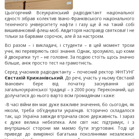
Цьогорічний Всеукраїнський радіодиктант національної
єдності зібрав колектив Івано-Франківського національного
технічного університету нафти і газу ще й на такий собі
вишиванковий флеш-моб. Авдиторія насправді святкова! І не
тільки за барвами сорочок, але й за настроєм.
Всі разом – і викладачі, і студенти – в цей момент трохи
учні, які перевіряють свої знання. Однак, зрозуміло, що коми
й двокрапки тут – не головне. За подією стоїть щось значно
більше, аніж просто тест на грамотність.
Серед учасників радіодиктанту – почесний ректор ІФНТУНГ
Євстахій Крижанівський
. До речі, участь у ньому Євстахій
Іванович бере від початку заснування цієї
загальноукраїнської традиції – з 2000 року. Переконаний, що
долучатися до нього варто всім громадянам і каже:
-В часі війни він має дуже важливе значення, бо сьогодні, як
ніколи, треба об’єднувати українців. Історично складалося
так, що Україна завжди втрачала свою державність. І зараз
є дуже велика небезпека. Але світ нас підтримує, і з
внутрішньої сторони ми маємо бути згуртовані. Тоді це
приведе до вимріяної багатьма поколіннями незалежної