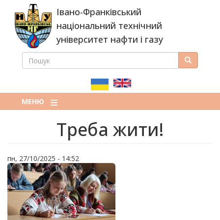
Перейти
Івано-Франківський
до
основного
національний технічний
вмісту
університет нафти і газу
ПОШУК
Пошук
ПОШУКОВА
ФОРМА
МЕНЮ
Треба жити!
пн, 27/10/2025 - 14:52