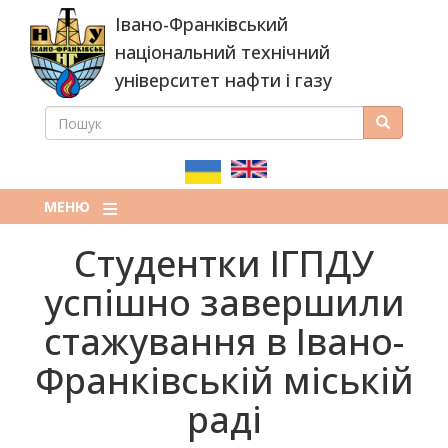
Перейти
Івано-Франківський
до
основного
національний технічний
вмісту
університет нафти і газу
ПОШУК
Пошук
ПОШУКОВА
ФОРМА
МЕНЮ
Студентки ІГПДУ
успішно завершили
стажування в Івано-
Франківській міській
раді