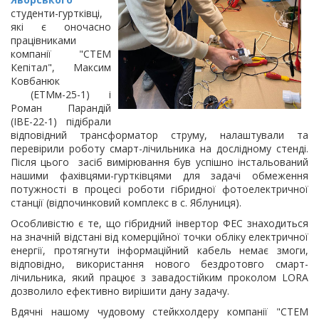
студенти-гуртківці,
які є оночасно
працівниками
компанії "СТЕМ
Кепітал", Максим
Ковбанюк
(ЕТМм-25-1) і
Роман Парандій
(ІВЕ-22-1) підібрали
відповідний трансформатор струму, налаштували та
перевірили роботу смарт-лічильника на дослідному стенді.
Після цього засіб вимірювання був успішно інстальований
нашими фахівцями-гуртківцями для задачі обмеження
потужності в процесі роботи гібридної фотоелектричної
станції (відпочинковий комплекс в с. Яблуниця).
Особливістю є те, що гібридний інвертор ФЕС знаходиться
на значній відстані від комерційної точки обліку електричної
енергії, протягнути інформаційний кабель немає змоги,
відповідно, використання нового бездротовго смарт-
лічильника, який працює з завадостійким проколом LORA
дозволило ефективно вирішити дану задачу.
Вдячні нашому чудовому стейкхолдеру компанії "СТЕМ