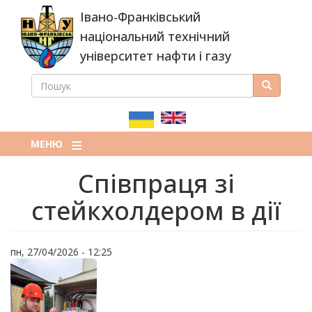
Перейти
Івано-Франківський
до
основного
національний технічний
вмісту
університет нафти і газу
ПОШУК
Пошук
ПОШУКОВА
ФОРМА
МЕНЮ
Співпраця зі
стейкхолдером в дії
пн, 27/04/2026 - 12:25