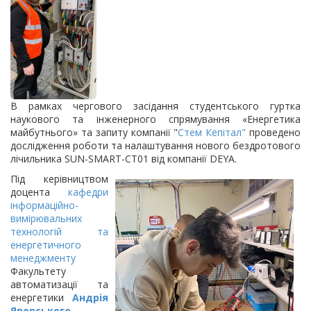
В рамках чергового засідання студентського гуртка
наукового та інженерного спрямування «Енергетика
майбутнього» та запиту компанії "
Стем Кепітал"
проведено
дослідження роботи та налаштування нового бездротового
лічильника SUN-SMART-CT01 від компанії DEYA.
Під
керівництвом
доцента
кафедри
інформаційно-
вимірювальних
технологій та
енергетичного
менеджменту
Факультету
автоматизації та
енергетики
Андрія
Яворського