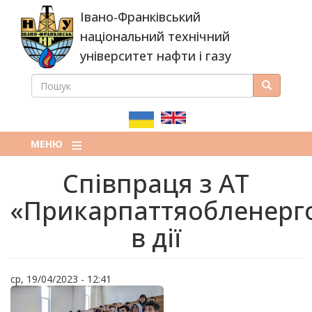
Перейти
Івано-Франківський
до
основного
національний технічний
вмісту
університет нафти і газу
ПОШУК
Пошук
ПОШУКОВА
ФОРМА
МЕНЮ
Співпраця з АТ
«Прикарпаттяобленерг
в дії
ср, 19/04/2023 - 12:41