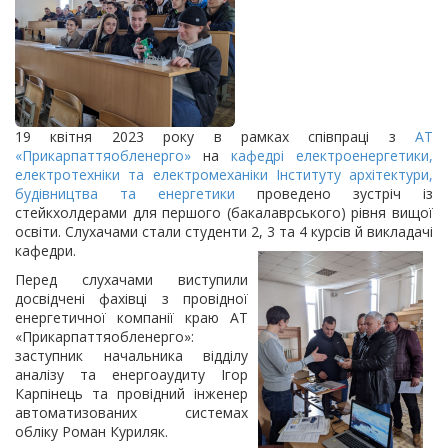
19 квітня 2023 року в рамках співпраці з
АТ
«Прикарпаттяобленерго»
на
кафедрі електроенергетики,
електротехніки та електромеханіки
Інституту архітектури,
будівництва та енергетики
проведено зустріч із
стейкхолдерами для першого (бакалаврського) рівня вищої
освіти. Слухачами стали студенти 2, 3 та 4 курсів й
викладачі
кафедри.
Перед слухачами виступили
досвідчені фахівці з провідної
енергетичної компанії краю АТ
«Прикарпаттяобленерго»:
заступник начальника відділу
аналізу та енергоаудиту Ігор
Карпінець та провідний інженер
автоматизованих системах
обліку Роман Куриляк.