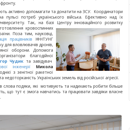
 фронту.
ують активно допомагати та донатити на ЗСУ. Координатори
 пульсі потреб українського війська. Ефективно над їх
ніверситету. Так, на базі Центру інноваційного розвитку
иготовлення кровоспинних
аїни. Поза тим, науковці,
ція працівників
ІФНТУНГ
ку для вловлювачів дронів,
ряної оборони. Допомога
ганізатори благодійної
Ігор Чудик
та завідувач
ової інженерії
Микола
днієї з зенітної ракетної
а недоторканість Українських земель від російської агресії.
ів слова подяки, які мотивують та надихають робити більше
ють, що тут є змога навчатись та працювати завдяки власне
.