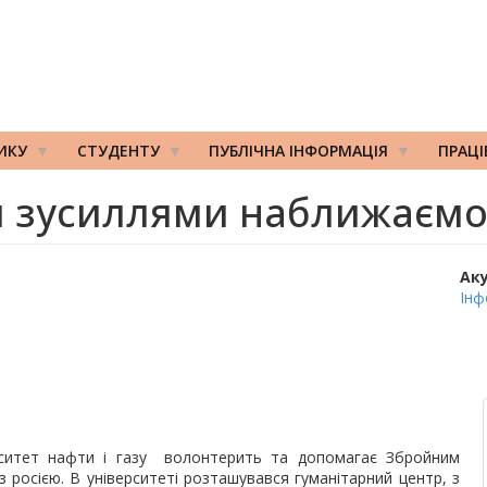
ИКУ
СТУДЕНТУ
ПУБЛІЧНА ІНФОРМАЦІЯ
ПРАЦ
 зусиллями наближаємо
Ак
Інф
ерситет нафти і газу волонтерить та допомагає Збройним
 росією. В університеті розташувався гуманітарний центр, з