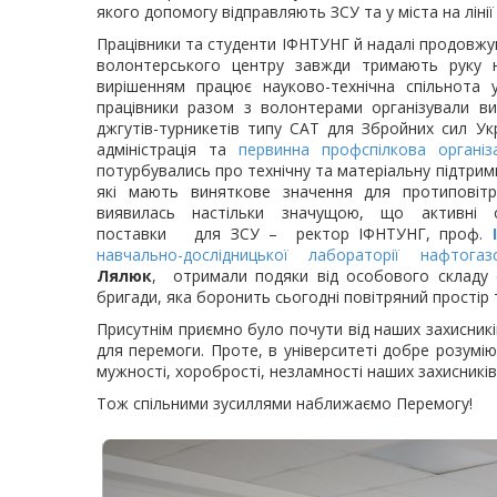
якого допомогу відправляють ЗСУ та у міста на лінії
Працівники та студенти ІФНТУНГ й надалі продовж
волонтерського центру завжди тримають руку на
вирішенням працює науково-технічна спільнота у
працівники разом з волонтерами організували в
джгутів-турникетів типу CAT для Збройних сил Укр
адміністрація та
первинна профспілкова організа
потурбувались про технічну та матеріальну підтрим
які мають виняткове значення для протиповіт
виявилась настільки значущою, що активні ор
поставки для ЗСУ – ректор ІФНТУНГ, проф.
навчально-дослідницької лабораторії нафтогаз
Лялюк
, отримали подяки від особового складу о
бригади, яка боронить сьогодні повітряний простір т
Присутнім приємно було почути від наших захисник
для перемоги. Проте, в університеті добре розумі
мужності, хоробрості, незламності наших захисників
Тож спільними зусиллями наближаємо Перемогу!