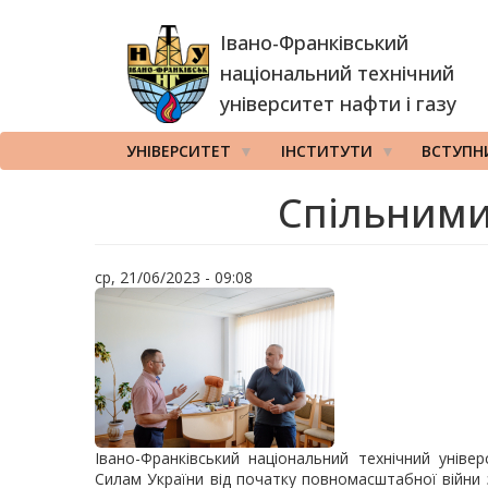
Перейти
Івано-Франківський
до
основного
національний технічний
вмісту
університет нафти і газу
УНІВЕРСИТЕТ
ІНСТИТУТИ
ВСТУПН
Спільними
ср, 21/06/2023 - 09:08
Івано-Франківський національний технічний унів
Силам України від початку повномасштабної війни з