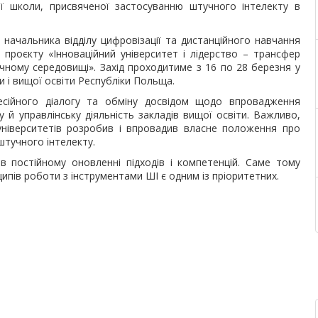
ї школи, присвяченої застосуванню штучного інтелекту в
 начальника відділу цифровізації та дистанційного навчання
 проєкту «Інноваційний університет і лідерство – трансфер
чному середовищі». Захід проходитиме з 16 по 28 березня у
и і вищої освіти Республіки Польща.
есійного діалогу та обміну досвідом щодо впровадження
у й управлінську діяльність закладів вищої освіти. Важливо,
ніверситетів розробив і впровадив власне положення про
штучного інтелекту.
в постійному оновленні підходів і компетенцій. Саме тому
ипів роботи з інструментами ШІ є одним із пріоритетних.