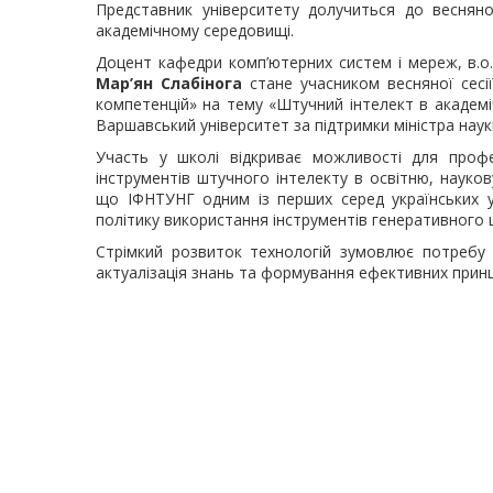
Представник університету долучиться до весняно
академічному середовищі.
Доцент кафедри комп’ютерних систем і мереж, в.о.
Мар’ян Слабінога
стане учасником весняної сесії
компетенцій» на тему «Штучний інтелект в академі
Варшавський університет за підтримки міністра наук
Участь у школі відкриває можливості для проф
інструментів штучного інтелекту в освітню, науков
що ІФНТУНГ одним із перших серед українських у
політику використання інструментів генеративного 
Стрімкий розвиток технологій зумовлює потребу 
актуалізація знань та формування ефективних принц