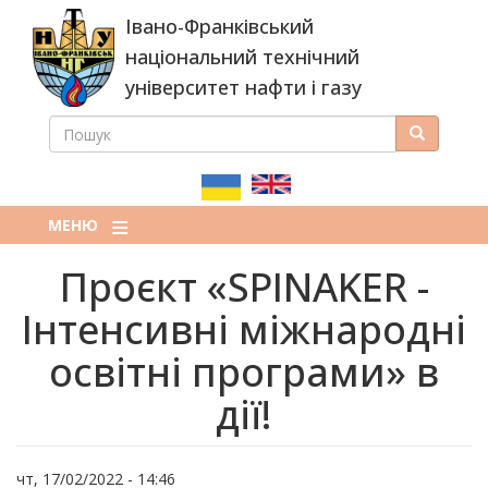
Перейти
Івано-Франківський
до
основного
національний технічний
вмісту
університет нафти і газу
ПОШУК
Пошук
ПОШУКОВА
ФОРМА
МЕНЮ
Проєкт «SPINAKER -
Інтенсивні міжнародні
освітні програми» в
дії!
чт, 17/02/2022 - 14:46