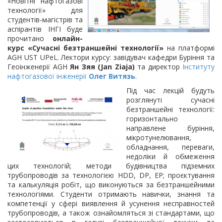
«Новітні нафтогазові
технології» для
студентів-магістрів та
аспірантів ІНГІ буде
прочитано
онлайн-
курс «Сучасні безтраншейні технології»
на платформі
AGH UST UPeL. Лектори курсу: завідувач кафедри Буріння та
Геоінженерії AGH
Ян Зяя (Jan Ziaja)
та директор
Інституту
нафтогазової інженерії
Олег Витязь
.
Під час лекцій будуть
розглянуті сучасні
безтраншейні технології:
горизонтально
направлене буріння,
мікротунелювання,
обладнання, переваги,
недоліки й обмеження
цих технологій; методи будівництва підземних
трубопроводів за технологією HDD, DP, EP; проєктування
та калькуляція робіт, що виконуються за безтраншейними
технологіями. Студенти отримають навички, знання та
компетенції у сфері виявлення й усунення несправностей
трубопроводів, а також ознайомляться зі стандартами, що