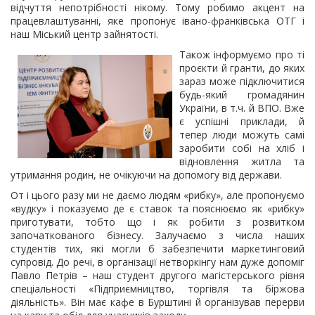
відчуття непотрібності нікому. Тому робимо акцент на
працевлаштуванні, яке пропонує івано-франківська ОТГ і
наш Міський центр зайнятості.
Також інформуємо про ті
проєкти й гранти, до яких
зараз може підключитися
будь-який громадянин
України, в т.ч. й ВПО. Вже
є успішні приклади, й
тепер люди можуть самі
заробити собі на хліб і
відновлення житла та
утримання родин, не очікуючи на допомогу від держави.
От і цього разу ми не даємо людям «рибку», але пропонуємо
«вудку» і показуємо де є ставок та пояснюємо як «рибку»
приготувати, тобто що і як робити з розвитком
започаткованого бізнесу. Залучаємо з числа наших
студентів тих, які могли б забезпечити маркетинговий
супровід. До речі, в організації нетворкінгу нам дуже допоміг
Павло Петрів – наш студент другого магістерського рівня
спеціальності «Підприємництво, торгівля та біржова
діяльність». Він має кафе в Бурштині й організував перерви