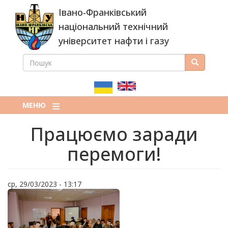
Перейти
Івано-Франківський
до
основного
національний технічний
вмісту
університет нафти і газу
ПОШУК
Пошук
ПОШУКОВА
ФОРМА
МЕНЮ
Працюємо заради
перемоги!
ср, 29/03/2023 - 13:17