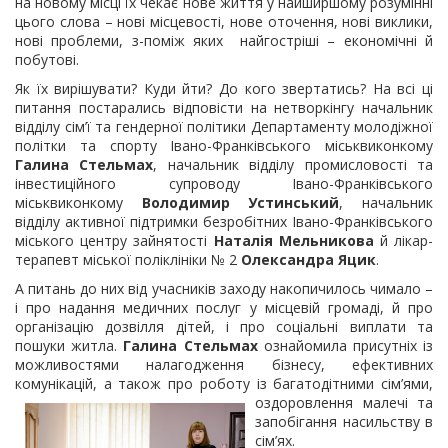
на новому місці їх чекає нове життя у найширшому розумінні
цього слова – нові місцевості, нове оточення, нові виклики,
нові проблеми, з-поміж яких найгостріші – економічні й
побутові.
Як їх вирішувати? Куди йти? До кого звертатись? На всі ці
питання постарались відповісти на нетворкінгу начальник
відділу сім’ї та гендерної політики Департаменту молодіжної
політки та спорту Івано-Франківського міськвиконкому
Галина Стельмах
, начальник відділу промисловості та
інвестиційного супроводу Івано-Франківського
міськвиконкому
Володимир Устинський
, начальник
відділу активної підтримки безробітних Івано-Франківського
міського центру зайнятості
Наталія Мельникова
й лікар-
терапевт міської поліклініки № 2
Олександра Яцик
.
А питань до них від учасників заходу накопичилось чимало –
і про надання медичних послуг у місцевій громаді, й про
організацію дозвілля дітей, і про соціальні виплати та
пошуки житла.
Галина
Стельмах
ознайомила присутніх із
можливостями налагодження бізнесу, ефективних
комунікацій, а також про роботу із
багатодітними сім’ями,
оздоровлення малечі та
запобігання насильству в
сім’ях.