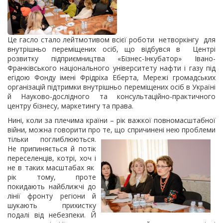
Це гасло стало лейтмотивом всієї роботи нетворкінгу для
внутрішньо переміщених осіб, що відбувся в Центрі
розвитку підприємництва «Бізнес-Інкубатор» Івано-
Франківського національного університету нафти і газу під
егідою Фонду імені Фрідріха Еберта, Мережі громадських
організацій підтримки внутрішньо переміщених осіб в Україні
й Науково-дослідного та консультаційно-практичного
центру бізнесу, маркетингу та права.
Нині, коли за плечима країни – рік важкої повномасштабної
війни, можна говорити про те, що спричинені нею проблеми
тільки поглиблюються.
Не припиняється й потік
переселенців, котрі, хоч і
не в таких масштабах як
рік тому, проте
покидають найближчі до
лінії фронту регіони й
шукають прихистку
подалі від небезпеки. Й