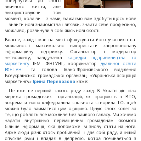
повернутися до свого
звичного життя, але
використовуючи той
момент, коли ви – з нами, бажаємо вам здобути щось нове
– знайти нові знайомства і зв’язки, знайти себе професійно,
можливо, розвинули в собі якісь нові якості.
Власне, захід і мав на меті сфокусувати його учасників на
можливості максимально використати запропоновану
інформаційну підтримку. Організатор і модератор
нетворкінгу, завідувачка
кафедри підприємництва та
маркетингу
ІЕМ ІФНТУНГ, координатор
дуальної освіти
ІФНТУНГ
та голова Івано-Франківського відділення
Всеукраїнської громадської організації «Українська асоціація
маркетингу»
Ірина Перевозова
каже:
- Це вже не перший такого роду захід. В Україні діє ціла
мережа громадських організацій, які працюють з ВПО,
зокрема й наша кафедральна спільнота створила ГО, щоб
можна було займатися цим офіційно. Ціную своїх колег за
те, що роблять все можливе без зайвого галасу. Ми хочемо
надати внутрішньо переміщеним громадянам якомога
більше інформації, яка допоможе їм знову стати на ноги.
Адже люди різні: хтось пробивний і дає собі раду, а інший
опускає руки і впадає в депресію, котра починається з