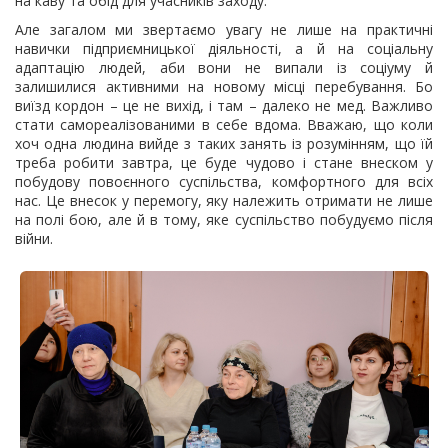
на каву та обід для учасників заходу.
Але загалом ми звертаємо увагу не лише на практичні
навички підприємницької діяльності, а й на соціальну
адаптацію людей, аби вони не випали із соціуму й
залишилися активними на новому місці перебування. Бо
виїзд кордон – це не вихід, і там – далеко не мед. Важливо
стати самореалізованими в себе вдома. Вважаю, що коли
хоч одна людина вийде з таких занять із розумінням, що їй
треба робити завтра, це буде чудово і стане внеском у
побудову повоєнного суспільства, комфортного для всіх
нас. Це внесок у перемогу, яку належить отримати не лише
на полі бою, але й в тому, яке суспільство побудуємо після
війни.