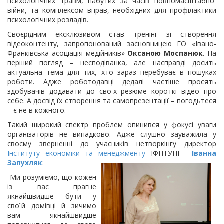
психологічних травм, набутих за часів повномасштабної
війни, та комплексом вправ, необхідних для профілактики
психологічних розладів.
Своєрідним ексклюзивом став тренінг зі створення
відеоконтенту, запропонований засновницею ГО «Івано-
Франківська асоціація медійників»
Оксаною Моспанюк
. На
перший погляд – несподіванка, але насправді досить
актуальна тема для тих, хто зараз перебуває в пошуках
роботи. Адже роботодавці дедалі частіше просять
здобувачів додавати до своїх резюме короткі відео про
себе. А досвід їх створення та самопрезентації – погодьтеся
– є не в кожного.
Такий широкий спектр проблем опинився у фокусі уваги
організаторів не випадково. Адже слушно зауважила у
своєму зверненні до учасників нетворкінгу директор
Інституту економіки та менеджменту
ІФНТУНГ
Іванна
Запухляк
:
-Ми розуміємо, що кожен
із вас прагне
якнайшвидше бути у
своїй домівці й зичимо
вам якнайшвидше