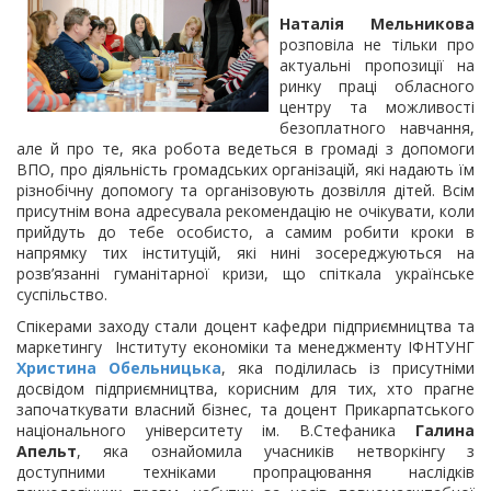
Наталія Мельникова
розповіла не тільки про
актуальні пропозиції на
ринку праці обласного
центру та можливості
безоплатного навчання,
але й про те, яка робота ведеться в громаді з допомоги
ВПО, про діяльність громадських організацій, які надають їм
різнобічну допомогу та організовують дозвілля дітей. Всім
присутнім вона адресувала рекомендацію не очікувати, коли
прийдуть до тебе особисто, а самим робити кроки в
напрямку тих інституцій, які нині зосереджуються на
розв’язанні гуманітарної кризи, що спіткала українське
суспільство.
Спікерами заходу стали доцент кафедри підприємництва та
маркетингу Інституту економіки та менеджменту ІФНТУНГ
Христина Обельницька
, яка поділилась із присутніми
досвідом підприємництва, корисним для тих, хто прагне
започаткувати власний бізнес, та доцент Прикарпатського
національного університету ім. В.Стефаника
Галина
Апельт
, яка ознайомила учасників нетворкінгу з
доступними техніками пропрацювання наслідків