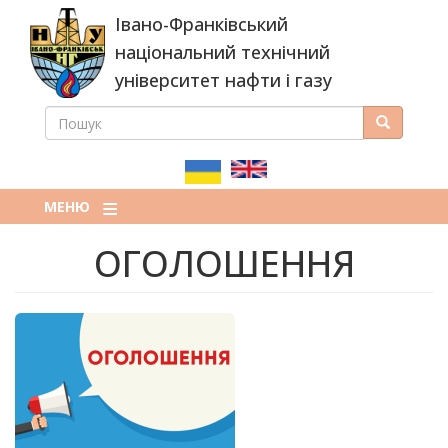
Перейти
Івано-Франківський
до
основного
національний технічний
вмісту
університет нафти і газу
ПОШУК
Пошук
ПОШУКОВА
ФОРМА
МЕНЮ
ОГОЛОШЕННЯ