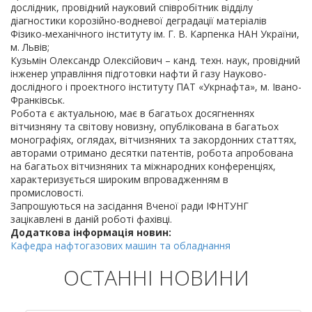
дослідник, провідний науковий співробітник відділу
діагностики корозійно-водневої деградації матеріалів
Фізико-механічного інституту ім. Г. В. Карпенка НАН України,
м. Львів;
Кузьмін Олександр Олексійович – канд. техн. наук, провідний
інженер управління підготовки нафти й газу Науково-
дослідного і проектного інституту ПАТ «Укрнафта», м. Івано-
Франківськ.
Робота є актуальною, має в багатьох досягненнях
вітчизняну та світову новизну, опублікована в багатьох
монографіях, оглядах, вітчизняних та закордонних статтях,
авторами отримано десятки патентів, робота апробована
на багатьох вітчизняних та міжнародних конференціях,
характеризується широким впровадженням в
промисловості.
Запрошуються на засідання Вченої ради ІФНТУНГ
зацікавлені в даній роботі фахівці.
Додаткова інформація новин:
Кaфедра нафтогазових машин та обладнання
ОСТАННІ НОВИНИ