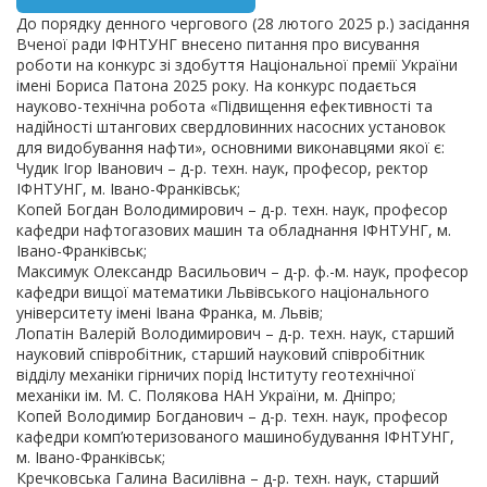
До порядку денного чергового (28 лютого 2025 р.) засідання
Вченої ради ІФНТУНГ внесено питання про висування
роботи на конкурс зі здобуття Національної премії України
імені Бориса Патона 2025 року. На конкурс подається
науково-технічна робота «Підвищення ефективності та
надійності штангових свердловинних насосних установок
для видобування нафти», основними виконавцями якої є:
Чудик Ігор Іванович – д-р. техн. наук, професор, ректор
ІФНТУНГ, м. Івано-Франківськ;
Копей Богдан Володимирович – д-р. техн. наук, професор
кафедри нафтогазових машин та обладнання ІФНТУНГ, м.
Івано-Франківськ;
Максимук Олександр Васильович – д-р. ф.-м. наук, професор
кафедри вищої математики Львівського національного
університету імені Івана Франка, м. Львів;
Лопатін Валерій Володимирович – д-р. техн. наук, старший
науковий співробітник, старший науковий співробітник
відділу механіки гірничих порід Інституту геотехнічної
механіки ім. М. С. Полякова НАН України, м. Дніпро;
Копей Володимир Богданович – д-р. техн. наук, професор
кафедри комп’ютеризованого машинобудування ІФНТУНГ,
м. Івано-Франківськ;
Кречковська Галина Василівна – д-р. техн. наук, старший