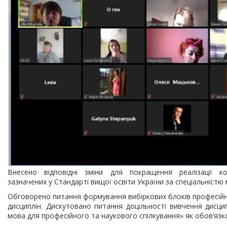
Внесено відповідні зміни для покращення реалізації к
зазначених у Стандарті вищої освіти України за спеціальніст
Обговорено питання формування вибіркових блоків професій
дисциплін. Дискутовано питання доцільності вивчення дисци
мова для професійного та наукового спілкування» як обов’язк