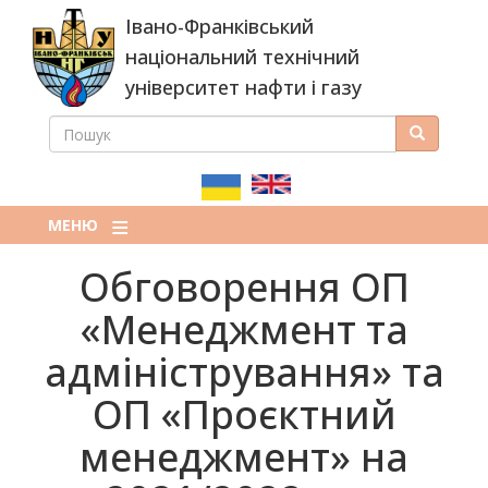
Перейти
Івано-Франківський
до
основного
національний технічний
вмісту
університет нафти і газу
ПОШУК
Пошук
ПОШУКОВА
ФОРМА
МЕНЮ
Обговорення ОП
«Менеджмент та
адміністрування» та
ОП «Проєктний
менеджмент» на