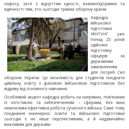
пафосу, зате з відчуттям єдності, взаємопідтримки та
вдячності тим, хто сьогодні тримає оборону країни.
Кафедра
військової
підготовки
ІФНТУНГ уже
понад 25 років
здійснює
підготовку
офіцерів за
державним
замовленням
для потреб Сил
оборони України. Це можливість для студентів поєднати
цивільну освіту з фаховою військовою підготовкою без
відриву від основного навчання.
Особливий акцент кафедра робить на напрямах, пов’язаних
із логістикою та забезпеченням – сферами, без яких
неможлива ефективна робота сучасного війська. Саме тому
поєднання інженерної освіти та військової підготовки
сьогодні є не лише перспективним, а й надзвичайно
важливим для держави.