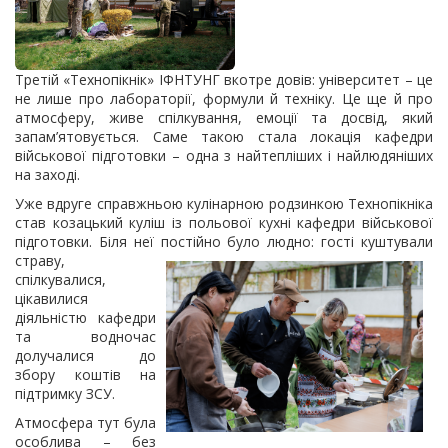
Третій «Технопікнік» ІФНТУНГ вкотре довів: університет – це
не лише про лабораторії, формули й техніку. Це ще й про
атмосферу, живе спілкування, емоції та досвід, який
запам’ятовується. Саме такою стала локація кафедри
військової підготовки – одна з найтепліших і найлюдяніших
на заході.
Уже вдруге справжньою кулінарною родзинкою Технопікніка
став козацький куліш із польової кухні кафедри військової
підготовки. Біля неї постійно було людно: гості
куштували
страву,
спілкувалися,
цікавилися
діяльністю кафедри
та водночас
долучалися до
збору коштів на
підтримку ЗСУ.
Атмосфера тут була
особлива – без