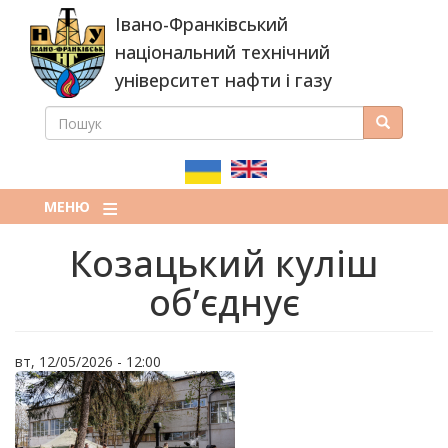
Перейти
Івано-Франківський
до
основного
національний технічний
вмісту
університет нафти і газу
ПОШУК
Пошук
ПОШУКОВА
ФОРМА
МЕНЮ
Козацький куліш
об’єднує
вт, 12/05/2026 - 12:00