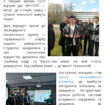
З перших хвилин гості
відчули дух ІФНТУНГ —
місце, де історія, наука і
сучасні технології живуть
поруч.
Далі маршрут проліг до
легендарного
геологічного музею —
справжнього скарбу
нашого університету.
Студенти занурилися у
світ геологічних
відкриттів, дізналися про
таємниці надр та багатства землі, на якій стоїть
університет. Від глибини землі — до висот технологій!
Наступною локацією став
Центр інноваційного
розвитку
, де майбутні
абітурієнти побачили, як
працюють 3D-принтери,
сучасні роботи, системи
розумного керування та
дізналися, як