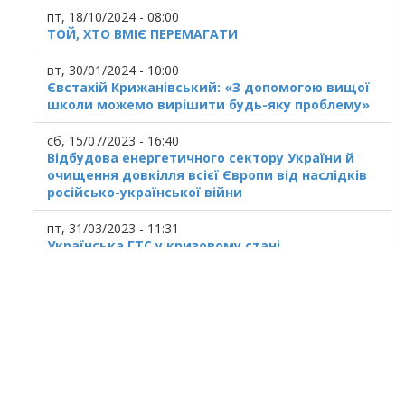
пт, 18/10/2024 - 08:00
ТОЙ, ХТО ВМІЄ ПЕРЕМАГАТИ
вт, 30/01/2024 - 10:00
Євстахій Крижанівський: «З допомогою вищої
школи можемо вирішити будь-яку проблему»
сб, 15/07/2023 - 16:40
Відбудова енергетичного сектору України й
очищення довкілля всієї Європи від наслідків
російсько-української війни
пт, 31/03/2023 - 11:31
Українська ГТС у кризовому стані
© 2025
Івано Франківський національний
технічний університет нафти і газу.
Усi права захищенi.
Україна, м. Івано-Франківськ, вул. Карпатська,
15.