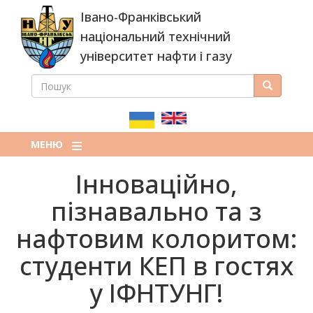
Перейти
Івано-Франківський
до
основного
національний технічний
вмісту
університет нафти і газу
ПОШУК
Пошук
ПОШУКОВА
ФОРМА
МЕНЮ
Інноваційно,
пізнавально та з
нафтовим колоритом:
студенти КЕП в гостях
у ІФНТУНГ!