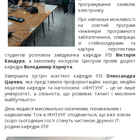
програмування оживляє
електроніку.
Про навчальні можливості
на освітній програмі
«Інженерія програмного
забезпеченн»я, співпрацю
зі стейкхолдерами та
кар’єрні перспективи
студентів розповіла завідувачка кафедри ІПЗ
Вікторія
Бандура
, а захопливу екскурсію Центром провів доцент
кафедри
Володимир Корнута
.
Завершила зустріч асистент кафедри ІПЗ
Олександра
Царева
, яка представила профорієнтаційні заходи, медійні
ініціативи кафедри та наголосила: «ІФНТУНГ – це не лише
університет, а спільнота, що розвиває талант і мислення
майбутнього».
День видався максимально насиченим, пізнавальним і
надихаючим. Тож в ІФНТУНГ сподіваються, що вже зовсім
скоро сьогоднішні гості стануть частиною дружної ІТ-
родини кафедри ІПЗ!