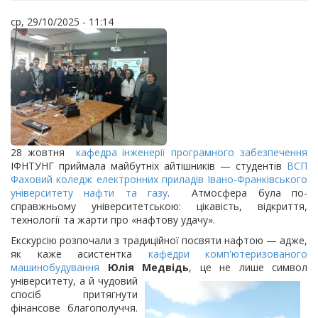
ср, 29/10/2025 - 11:14
28 жовтня
кафедра інженерії програмного забезпечення
ІФНТУНГ приймала майбутніх айтішників — студентів
ВСП
Фаховий коледж електронних приладів Івано-Франківського
університету нафти та газу
. Атмосфера була по-
справжньому університетською: цікавість, відкриття,
технології та жарти про «нафтову удачу».
Екскурсію розпочали з традиційної посвяти нафтою — адже,
як каже асистентка
кафедри комп'ютеризованого
машинобудування
Юлія Медвідь
, це не лише символ
університету, а й чудовий
спосіб притягнути
фінансове благополуччя.