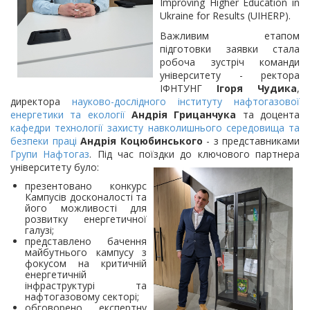
Improving Higher Education in
Ukraine for Results (UIHERP).
Важливим етапом
підготовки заявки стала
робоча зустріч команди
університету - ректора
ІФНТУНГ
Ігоря Чудика
,
директора
науково-дослідного інституту нафтогазової
енергетики та екології
Андрія Грицанчука
та доцента
кафедри технології захисту навколишнього середовища та
безпеки праці
Андрія Коцюбинського
- з представниками
Групи Нафтогаз
. Під час поїздки до ключового партнера
університету
було:
презентовано конкурс
Кампусів досконалості та
його можливості для
розвитку енергетичної
галузі;
представлено бачення
майбутнього кампусу з
фокусом на критичній
енергетичній
інфраструктурі та
нафтогазовому секторі;
обговорено експертну