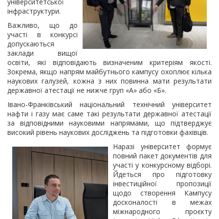
університетської
інфраструктури.
Важливо, що до
участі в конкурсі
допускаються
заклади вищої
освіти, які відповідають визначеним критеріям якості.
Зокрема, якщо напрям майбутнього кампусу охоплює кілька
наукових галузей, кожна з них повинна мати результати
державної атестації не нижче груп «А» або «Б».
Івано-Франківський національний технічний університет
нафти і газу має саме такі результати державної атестації
за відповідними науковими напрямами, що підтверджує
високий рівень наукових досліджень та підготовки фахівців.
Наразі університет формує
повний пакет документів для
участі у конкурсному відборі.
Йдеться про підготовку
інвестиційної пропозиції
щодо створення Кампусу
досконалості в межах
міжнародного проєкту