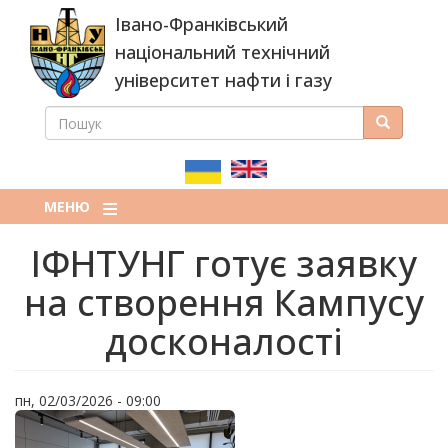
Перейти
Івано-Франківський
до
основного
національний технічний
вмісту
університет нафти і газу
ПОШУК
Пошук
ПОШУКОВА
ФОРМА
МЕНЮ
ІФНТУНГ готує заявку
на створення Кампусу
досконалості
пн, 02/03/2026 - 09:00