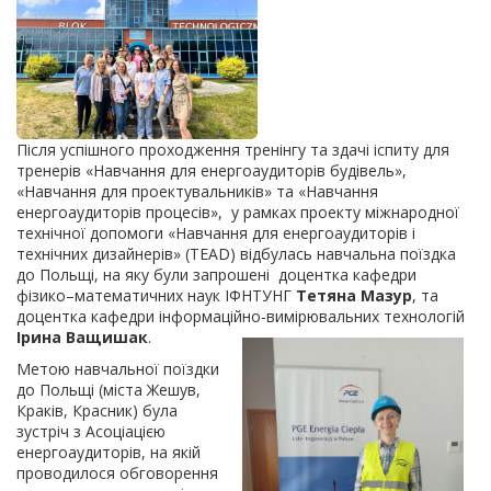
Після успішного проходження тренінгу та здачі іспиту для
тренерів «Навчання для енергоаудиторів будівель»,
«Навчання для проектувальників» та «Навчання
енергоаудиторів процесів», у рамках проекту міжнародної
технічної допомоги «Навчання для енергоаудиторів і
технічних дизайнерів» (TEAD) відбулась навчальна поїздка
до Польщі, на яку були запрошені доцентка кафедри
фізико–математичних наук ІФНТУНГ
Тетяна Мазур
, та
доцентка кафедри інформаційно-вимірювальних технологій
Ірина Ващишак
.
Метою навчальної поїздки
до Польщі (міста Жешув,
Краків, Красник) була
зустріч з Асоціацією
енергоаудиторів, на якій
проводилося обговорення