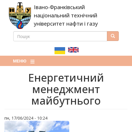
Перейти
Івано-Франківський
до
основного
національний технічний
вмісту
університет нафти і газу
ПОШУК
Пошук
ПОШУКОВА
ФОРМА
МЕНЮ
Енергетичний
менеджмент
майбутнього
пн, 17/06/2024 - 10:24