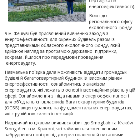
сертифікатів
енергоефективності).
Візит до
регіонального офісу
екологічного фонду
в м. Жешуві був присвячений вивченню заходів з
енергоефективності для окремих будівель разом із
представниками обласного екологічного фонду, який
здійснює нагляд за програмою державної підтримки,
зокрема, йшлося про передумови проведення
енергоаудиту.
Навчальна поїздка дала можливість відвідати громадські
будівлі й багатоквартирний будинок із високим рівнем
енергоефективності, ознайомитись з аналізом
енергоаудитів, які лежать в основі інвестиційних рішень у цій
сфері. Ознайомлення з ініціативами з енергоефективності
для об'єднань співвласників багатоквартирних будинків
(ОСББ) акцентувалось на фундаментальних енергоаудитах,
які є рушійною силою інвестицій.
Надзвичайно цікавим виявився візит до SmogLab та Kraków
Smog Alert в м. Кракові, які займаються зменшенням
забруднення повітря від джерел опалення й питаннями