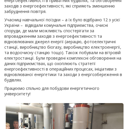
енергоефективності в приватних будівлях, та обговорення
заходів з енергоефективності, які сприяють зменшенню
забруднення повітря.
Учасниці навчальної поїздки – а їх було відібрано 12 з усієї
України – відвідали комунальні підприємства, очисні
споруди, де мали можливість спостерігати за
впровадженням заходів з енергоефективності та
відновлюваних джерел енергії (аерацію, фотоелектричні
станції, виробництво біогазу, виробництво електроенергії,
та водоочисну станцію тощо). Також побували на вітровій
електростанції. Були проведені комплексні обговорення на
даних підприємствах, що охоплюють стратегії
енергоефективності в операційних процесах, ініціативи з
відновлюваної енергетики та заходи з енергозбереження в
будівлях.
Працюємо спільно для побудови енергетичного
університету!