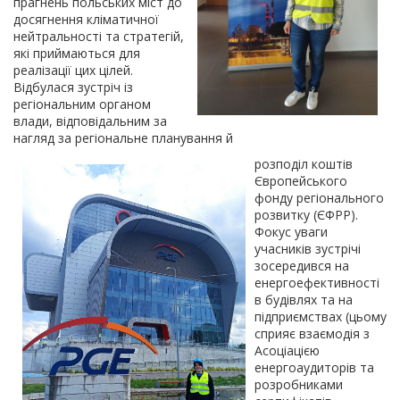
прагнень польських міст до
досягнення кліматичної
нейтральності та стратегій,
які приймаються для
реалізації цих цілей.
Відбулася зустріч із
регіональним органом
влади, відповідальним за
нагляд за регіональне планування й
розподіл коштів
Європейського
фонду регіонального
розвитку (ЄФРР).
Фокус уваги
учасників зустрічі
зосередився на
енергоефективності
в будівлях та на
підприємствах (цьому
сприяє взаємодія з
Асоціацією
енергоаудиторів та
розробниками