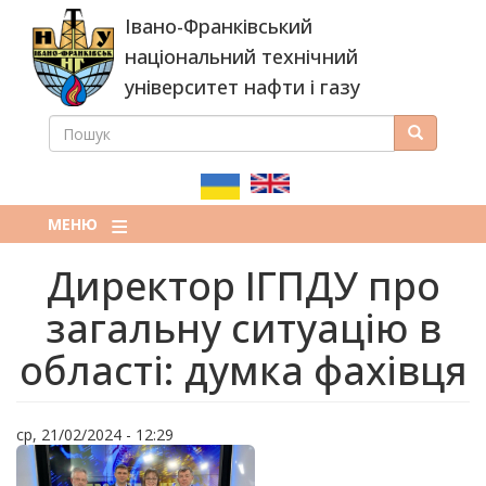
Перейти
Івано-Франківський
до
основного
національний технічний
вмісту
університет нафти і газу
ПОШУК
Пошук
ПОШУКОВА
ФОРМА
МЕНЮ
Директор ІГПДУ про
загальну ситуацію в
області: думка фахівця
ср, 21/02/2024 - 12:29