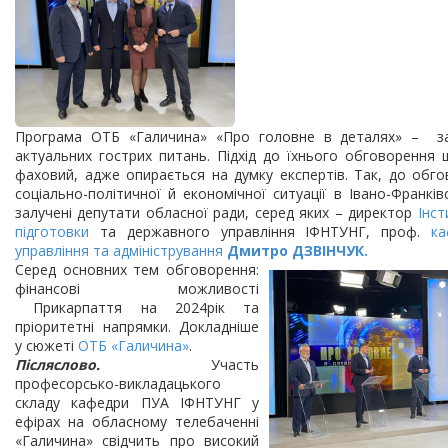
Програма ОТБ «Галичина» «Про головне в деталях» – за
актуальних гострих питань. Підхід до їхнього обговорення 
фаховий, адже опирається на думку експертів. Так, до обго
соціально-політичної й економічної ситуації в Івано-Франків
залучені депутати обласної ради, серед яких – директор
Інст
підготовки
та державного управління ІФНТУНГ, проф.
ка
управління та адміністрування
Дмитро ДЗВІНЧУК.
Серед основних тем обговорення:
фінансові можливості
Прикарпаття на 2024рік та
пріоритетні напрямки. Докладніше
у сюжеті
ОТБ «Галичина»
.
Післяслово.
Участь
професорсько-викладацького
складу кафедри ПУА ІФНТУНГ у
ефірах на обласному телебаченні
«Галичина» свідчить про високий