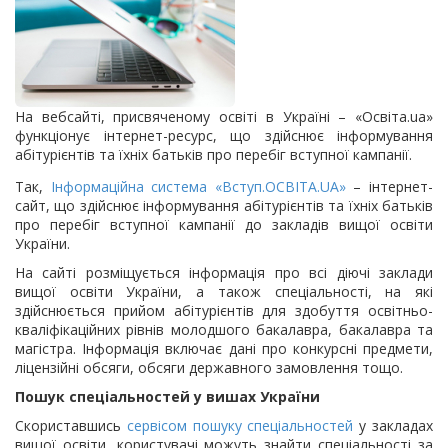
На вебсайті, присвяченому освіті в Україні – «Освіта.ua»
функціонує інтернет-ресурс, що здійснює інформування
абітурієнтів та їхніх батьків про перебіг вступної кампанії.
Так,
Інформаційна система «Вступ.ОСВІТА.UA»
– інтернет-
сайт, що здійснює інформування абітурієнтів та їхніх батьків
про перебіг вступної кампанії до закладів вищої освіти
України.
На сайті розміщується інформація про всі діючі заклади
вищої освіти України, а також спеціальності, на які
здійснюється прийом абітурієнтів для здобуття освітньо-
кваліфікаційних рівнів молодшого бакалавра, бакалавра та
магістра. Інформація включає дані про конкурсні предмети,
ліцензійні обсяги, обсяги державного замовлення тощо.
Пошук спеціальностей у вишах України
Скориставшись
сервісом пошуку спеціальностей
у закладах
вищої освіти, користувачі можуть знайти спеціальності за