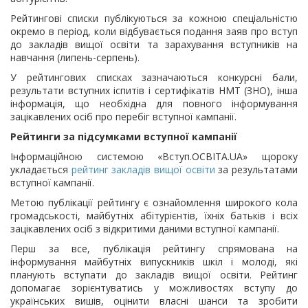
Рейтингові списки публікуються за кожною спеціальністю
окремо в період, коли відбувається подання заяв про вступ
до закладів вищої освіти та зарахування вступників на
навчання (липень-серпень).
У рейтингових списках зазначаються конкурсні бали,
результати вступних іспитів і сертифікатів НМТ (ЗНО), інша
інформація, що необхідна для повного інформування
зацікавлених осіб про перебіг вступної кампанії.
Рейтинги за підсумками вступної кампанії
Інформаційною системою «Вступ.ОСВІТА.UA» щороку
укладається
рейтинг закладів вищої освіти
за результатами
вступної кампанії.
Метою публікації рейтингу є ознайомлення широкого кола
громадськості, майбутніх абітурієнтів, їхніх батьків і всіх
зацікавлених осіб з відкритими даними вступної кампанії.
Перш за все, публікація рейтингу спрямована на
інформування майбутніх випускників шкіл і молоді, які
планують вступати до закладів вищої освіти. Рейтинг
допомагає зорієнтуватись у можливостях вступу до
українських вишів, оцінити власні шанси та зробити