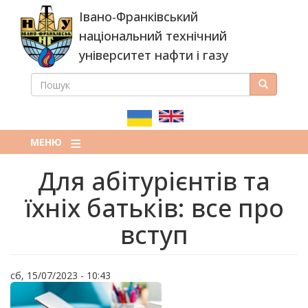
Перейти
Івано-Франківський
до
основного
національний технічний
вмісту
університет нафти і газу
ПОШУК
Пошук
ПОШУКОВА
ФОРМА
МЕНЮ
Для абітурієнтів та
їхніх батьків: все про
вступ
сб, 15/07/2023 - 10:43