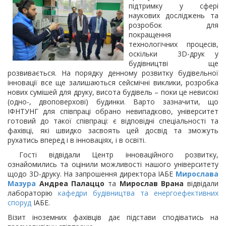
підтримку у сфері
наукових досліджень та
розробок для
покращення
технологічних процесів,
оскільки 3D-друк у
будівництві ще
розвивається. На порядку денному розвитку будівельної
інновації все ще залишаються сейсмічні виклики, розробка
нових сумішей для друку, висота будівель – поки це невисокі
(одно-, двоповерхові) будинки. Варто зазначити, що
ІФНТУНГ для співпраці обрано невипадково, університет
готовий до такої співпраці: є відповідні спеціальності та
фахівці, які швидко засвоять цей досвід та зможуть
рухатись вперед і в інноваціях, і в освіті.
Гості відвідали Центр інноваційного розвитку,
ознайомились та оцінили можливості нашого університету
щодо 3D-друку. На запрошення директора ІАБЕ
Мирослава
Мазура
Андреа Палаццо
та
Мирослав Врана
відвідали
лабораторію
кафедри будівництва та енергоефективних
споруд
ІАБЕ.
Візит іноземних фахівців дає підстави сподіватись на