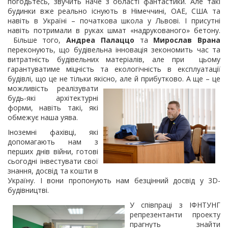
погодьтесь, звучить наче з області фантастики. Але такі
будинки вже реально існують в Німеччині, ОАЕ, США та
навіть в Україні – початкова школа у Львові. І присутні
навіть потримали в руках шмат «надрукованого» бетону.
Більше того,
Андреа Палаццо
та
Мирослав Врана
переконують, що будівельна інновація зекономить час та
витратність будівельних матеріалів, але при цьому
гарантуватиме міцність та екологічність в експлуатації
будівлі, що це не тільки якісно, але й прибутково. А ще – це
можливість реалізувати
будь-які архітектурні
форми, навіть такі, які
обмежує наша уява.
Іноземні фахівці, які
допомагають нам з
перших днів війни, готові
сьогодні інвестувати свої
знання, досвід та кошти в
Україну. І вони пропонують нам безцінний досвід у 3D-
будівництві.
У співпраці з ІФНТУНГ
репрезентанти проекту
прагнуть знайти