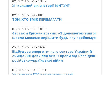
вт, 07/01/2025 - 13:37
Унікальний рік в історії ІФНТУНГ
пт, 18/10/2024 - 08:00
ТОЙ, ХТО ВМІЄ ПЕРЕМАГАТИ
вт, 30/01/2024 - 10:00
Євстахій Крижанівський: «З допомогою вищої
школи можемо вирішити будь-яку проблему»
сб, 15/07/2023 - 16:40
Відбудова енергетичного сектору України й
очищення довкілля всієї Європи від наслідків
російсько-української війни
пт, 31/03/2023 - 11:31
Українська ГТС у кризовому стані
© 2025
Івано Франківський національний
технічний університет нафти і газу.
Усi права захищенi.