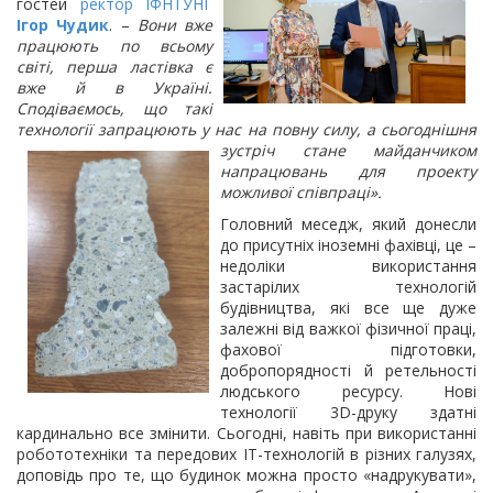
гостей
ректор ІФНТУНГ
Ігор Чудик
. –
Вони вже
працюють по всьому
світі, перша ластівка є
вже й в Україні.
Сподіваємось, що такі
технології запрацюють у нас на повну
силу, а сьогоднішня
зустріч стане майданчиком
напрацювань для проекту
можливої співпраці».
Головний меседж, який донесли
до присутніх іноземні фахівці, це –
недоліки використання
застарілих технологій
будівництва, які все ще дуже
залежні від важкої фізичної праці,
фахової підготовки,
добропорядності й ретельності
людського ресурсу. Нові
технології 3D-друку здатні
кардинально все змінити. Сьогодні, навіть при використанні
робототехніки та передових ІТ-технологій в різних галузях,
доповідь про те, що будинок можна просто «надрукувати»,