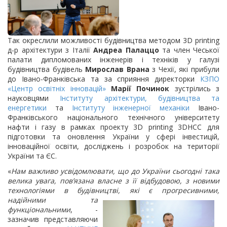
Так окреслили можливості будівництва методом 3D printing
д-р архітектури з Італії
Андреа Палаццо
та член Чеської
палати дипломованих інженерів і техніків у галузі
будівництва будівель
Мирослав Врана
з Чехії, які прибули
до Івано-Франківська та за сприяння директорки
КЗПО
«Центр освітніх інновацій»
Марії Починок
зустрілись з
науковцями
Інституту архітектури, будівництва та
енергетики
та
І
нституту інженерної механіки
Івано-
Франківського національного технічного університету
нафти і газу в рамках проекту 3D printing 3DHCC для
підготовки та оновлення України у сфері інвестицій,
інноваційної освіти, досліджень і розробок на території
України та ЄС.
«
Нам важливо усвідомлювати, що до України сьогодні така
велика увага, пов’язана власне з її відбудовою, з новими
технологіями в будівництві, які є
прогресивними,
надійними та
функціональними
, -
зазначив представляючи