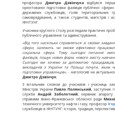
професора
Дмитра Дзвінчука
відбувся перши
орієнтованої підготовки фахівців публічної сфери»
державних службовців, голів територіальних г
самоврядування, а також студентів, магістрів і а
ІФНТУНГ.
Учасники круглого столу розглядали практичні проб
публічного управління та адміністрування.
«Від того наскільки справляться зі своїми завдан
сфери, залежить чи зможе ефективно працювати
соціальна сфера. Тому сьогодні питання змін
фахівців, пошук нових форм, нового змісту навчан
Сьогодні ми хочемо за допомогою працедавців, 
викладачів з України та Польщі почути, яким 
підготовки управлінців»,
- наголосив на актуально
Дмитро Дзвінчук
.
З вітальним словом до учасників і учасниць за
Міністрів України
Павло Полянський
, заступник 
служби
Андрій Заболотний
, керівник апарату
справами Івано-Франківської обласної ради
Миха
технічного університету нафти і газу, професор
Іго
службовців в ІФНТУНГ: історія, традиція, перспектив