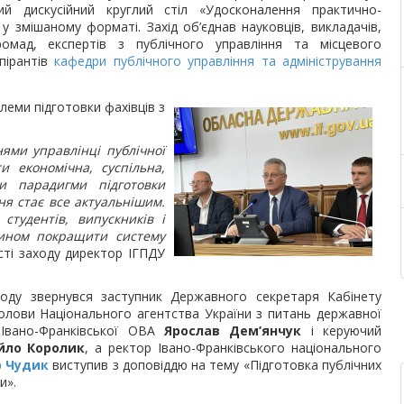
й дискусійний круглий стіл «Удосконалення практично-
 у змішаному форматі. Захід об’єднав науковців, викладачів,
ромад, експертів з публічного управління та місцевого
спірантів
кафедри публічного управління та адміністрування
леми підготовки фахівців з
нями управлінці публічної
 економічна, суспільна,
и парадигми підготовки
ня стає все актуальнішим.
студентів, випускників і
чином покращити систему
сті заходу директор ІГПДУ
ходу звернувся заступник Державного секретаря Кабінету
голови Національного агентства України з питань державної
 Івано-Франківської ОВА
Ярослав Дем’янчук
і керуючий
йло Королик
, а ректор Івано-Франківського національного
р Чудик
виступив з доповіддю на тему «Підготовка публічних
и».