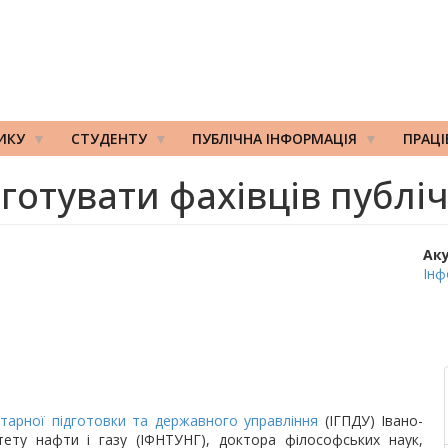
ИКУ
СТУДЕНТУ
ПУБЛІЧНА ІНФОРМАЦІЯ
ПРАЦ
готувати фахівців публі
Ак
Інф
ітарної підготовки та державного управління
(ІГПДУ) Івано-
итету нафти і газу (ІФНТУНГ), доктора філософських наук,