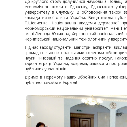
До круглого столу долучилися науковці з Польщі, а
економічної школи в Гданську, Гданського унів
університету в Слупську. В обговорення також в
заклади вищої освіти України: Вища школа публіч
Т.Шевченка, Національна академія державної пр
Чорноморський національний університет імені Пе
імені Леоніда Юзькова, Херсонський національний т
Чернігівський національний технологічний університе
Під час заходу студенти, магістри, аспіранти, викла
громад спільно із польськими колегами обговорил
науки, інновацій та надання освітніх послуг. Тако
євроінтеграції України, зокрема, йшлося й про розв
публічних управлінців.
Віримо в Перемогу наших Збройних Сил і впевнені
публічної служби в Україні!