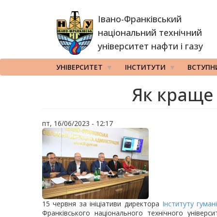
Перейти
Івано-Франківський
до
основного
національний технічний
вмісту
університет нафти і газу
УНІВЕРСИТЕТ
ІНСТИТУТИ
ВСТУПН
Як краще 
пт, 16/06/2023 - 12:17
15 червня за ініціативи директора
Інституту гуман
Франківського національного технічного універс