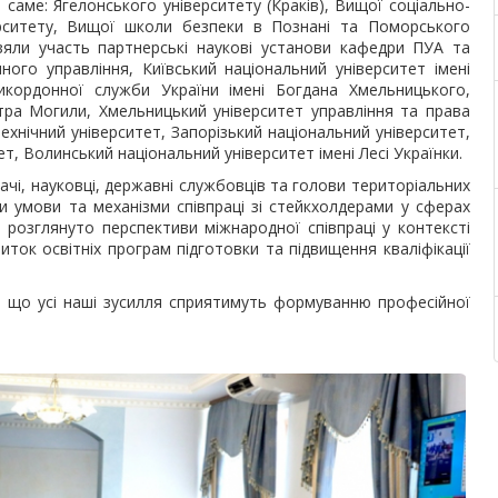
 саме: Ягелонського університету (Краків), Вищої соціально-
ерситету, Вищої школи безпеки в Познані та Поморського
зяли участь партнерські наукові установи кафедри ПУА та
ного управління, Київський національний університет імені
икордонної служби України імені Богдана Хмельницького,
тра Могили, Хмельницький університет управління та права
ехнічний університет, Запорізький національний університет,
т, Волинський національний університет імені Лесі Українки.
дачі, науковці, державні службовців та голови територіальних
и умови та механізми співпраці зі стейкхолдерами у сферах
ж розглянуто перспективи міжнародної співпраці у контексті
иток освітніх програм підготовки та підвищення кваліфікації
, що усі наші зусилля сприятимуть формуванню професійної