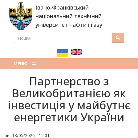
Перейти
Івано-Франківський
до
основного
національний технічний
вмісту
університет нафти і газу
ПОШУК
Пошук
ПОШУКОВА
ФОРМА
МЕНЮ
Партнерство з
Великобританією як
інвестиція у майбутнє
енергетики України
пн, 18/05/2026 - 12:01