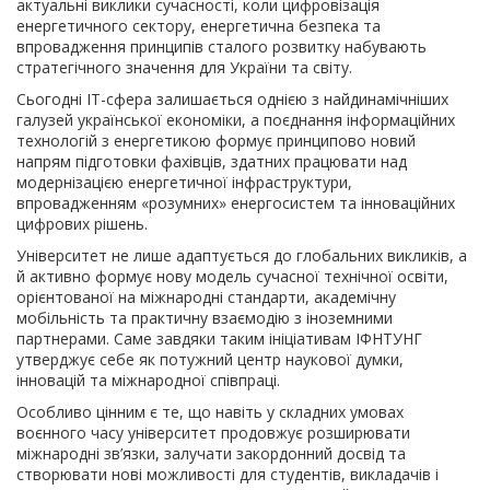
актуальні виклики сучасності, коли цифровізація
енергетичного сектору, енергетична безпека та
впровадження принципів сталого розвитку набувають
стратегічного значення для України та світу.
Сьогодні ІТ-сфера залишається однією з найдинамічніших
галузей української економіки, а поєднання інформаційних
технологій з енергетикою формує принципово новий
напрям підготовки фахівців, здатних працювати над
модернізацією енергетичної інфраструктури,
впровадженням «розумних» енергосистем та інноваційних
цифрових рішень.
Університет не лише адаптується до глобальних викликів, а
й активно формує нову модель сучасної технічної освіти,
орієнтованої на міжнародні стандарти, академічну
мобільність та практичну взаємодію з іноземними
партнерами. Саме завдяки таким ініціативам ІФНТУНГ
утверджує себе як потужний центр наукової думки,
інновацій та міжнародної співпраці.
Особливо цінним є те, що навіть у складних умовах
воєнного часу університет продовжує розширювати
міжнародні зв’язки, залучати закордонний досвід та
створювати нові можливості для студентів, викладачів і