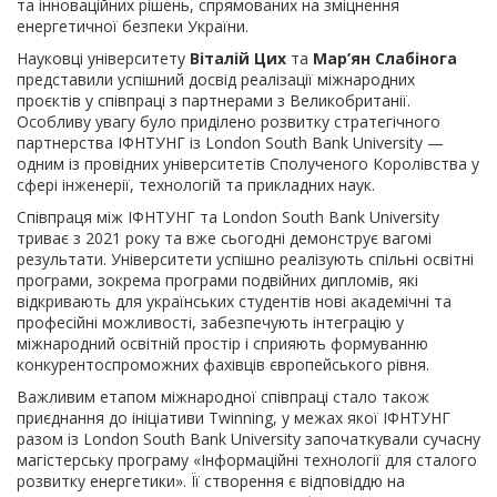
та інноваційних рішень, спрямованих на зміцнення
енергетичної безпеки України.
Науковці університету
Віталій Цих
та
Мар’ян Слабінога
представили успішний досвід реалізації міжнародних
проєктів у співпраці з партнерами з Великобританії.
Особливу увагу було приділено розвитку стратегічного
партнерства ІФНТУНГ із London South Bank University —
одним із провідних університетів Сполученого Королівства у
сфері інженерії, технологій та прикладних наук.
Співпраця між ІФНТУНГ та London South Bank University
триває з 2021 року та вже сьогодні демонструє вагомі
результати. Університети успішно реалізують спільні освітні
програми, зокрема програми подвійних дипломів, які
відкривають для українських студентів нові академічні та
професійні можливості, забезпечують інтеграцію у
міжнародний освітній простір і сприяють формуванню
конкурентоспроможних фахівців європейського рівня.
Важливим етапом міжнародної співпраці стало також
приєднання до ініціативи Twinning, у межах якої ІФНТУНГ
разом із London South Bank University започаткували сучасну
магістерську програму «Інформаційні технології для сталого
розвитку енергетики». Її створення є відповіддю на