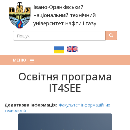
Перейти
Івано-Франківський
до
основного
національний технічний
вмісту
університет нафти і газу
ПОШУК
Пошук
ПОШУКОВА
ФОРМА
МЕНЮ
Освітня програма
IT4SEE
Додаткова інформація
Факультет інформаційних
технологій