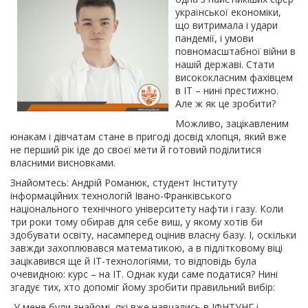
української економіки,
що витримала і удари
пандемії, і умови
повномасштабної війни в
нашій державі. Стати
висококласним фахівцем
в ІТ – нині престижно.
Але ж як це зробити?
Можливо, зацікавленим
юнакам і дівчатам стане в пригоді досвід хлопця, який вже
не перший рік іде до своєї мети й готовий поділитися
власними висновками.
Знайомтесь: Андрій Романюк, студент Інституту
інформаційних технологій Івано-Франківського
національного технічного університету нафти і газу. Коли
три роки тому обирав для себе виш, у якому хотів би
здобувати освіту, насамперед оцінив власну базу. І, оскільки
завжди захоплювався математикою, а в підлітковому віці
зацікавився ще й ІТ-технологіями, то відповідь була
очевидною: курс – на ІТ. Однак куди саме податися? Нині
згадує тих, хто допоміг йому зробити правильний вибір:
-У мене були знайомі, які вже навчались в ІФНТУНГ і