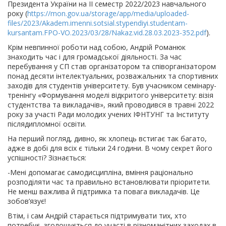
Президента України на ІІ семестр 2022/2023 навчального
року (
https://mon.gov.ua/storage/app/media/uploaded-
files/2023/Akadem.imenni.sotsial.stypendiyi.studentam-
kursantam.FPO-VO.2023/03/28/Nakaz.vid.28.03.2023-352.pdf
).
Крім невпинної роботи над собою, Андрій Романюк
знаходить час і для громадської діяльності. За час
перебування у СП став організатором та співорганізатором
понад десяти інтелектуальних, розважальних та спортивних
заходів для студентів університету. Був учасником семінару-
тренінгу «Формування моделі відкритого університету: візія
студентства та викладачів», який проводився в травні 2022
року за участі Ради молодих учених ІФНТУНГ та Інституту
післядипломної освіти.
На перший погляд, дивно, як хлопець встигає так багато,
адже в добі для всіх є тільки 24 години. В чому секрет його
успішності? Зізнається:
-Мені допомагає самодисципліна, вміння раціонально
розподіляти час та правильно встановлювати пріоритети.
Не менш важлива й підтримка та повага викладачів. Це
зобов’язує!
Втім, і сам Андрій старається підтримувати тих, хто
потребує, зголошується до участі в різноманітних заходах в