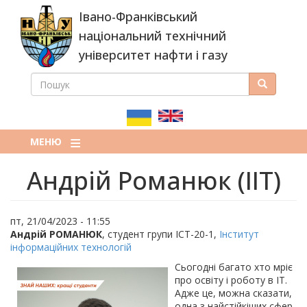
Перейти
Івано-Франківський
до
основного
національний технічний
вмісту
університет нафти і газу
ПОШУК
Пошук
ПОШУКОВА
ФОРМА
МЕНЮ
Андрій Романюк (ІІТ)
пт, 21/04/2023 - 11:55
Андрій РОМАНЮК
, студент групи ІСТ-20-1,
Інститут
інформаційних технологій
Сьогодні багато хто мріє
про освіту і роботу в ІТ.
Адже це, можна сказати,
одна з найстійкіших сфер