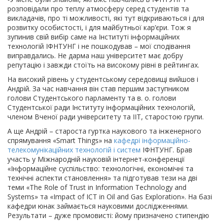
розповідали про теплу атмосферу серед студентів та
викладачів, про ті можливості, які тут відкриваються і для
розвитку особистості, і для майбутньої кар’єри. Тож я
зупинив свій вибір саме на Інституті інформаційних
технологій ІФНТУНГ і не пошкодував – мої сподівання
виправдались. Не дарма наш університет має добру
репутацію і завжди стоїть на високому рівні в рейтингах.
На високий рівень у студентському середовищі вийшов і
Андрій. За час навчання він став першим заступником
голови Студентського парламенту та в. о. голови
Студентської ради Інституту інформаційних технологій,
членом Вченої ради університету та ІІТ, старостою групи.
А ще Андрій – староста гуртка наукового та інженерного
спрямування «Smart Things» на
кафедрі інформаційно-
телекомунікаційних технологій і систем
ІФНТУНГ. Брав
участь у Міжнародній науковій інтернет-конференції
«Інформаційне суспільство: технологічні, економічні та
технічні аспекти становлення» та підготував тези на дві
теми «The Role of Trust in Information Technology and
Systems» та «Impact of ICT in Oil and Gas Exploration». На базі
кафедри юнак займається науковими дослідженнями.
Результати – дуже промовисті: йому призначено стипендію