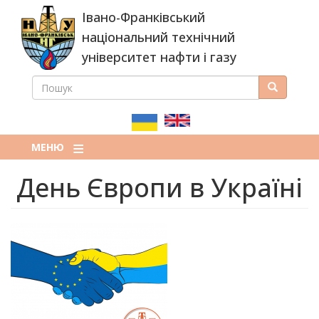
Перейти
Івано-Франківський
до
основного
національний технічний
вмісту
університет нафти і газу
ПОШУК
Пошук
ПОШУКОВА
ФОРМА
МЕНЮ
День Європи в Україні