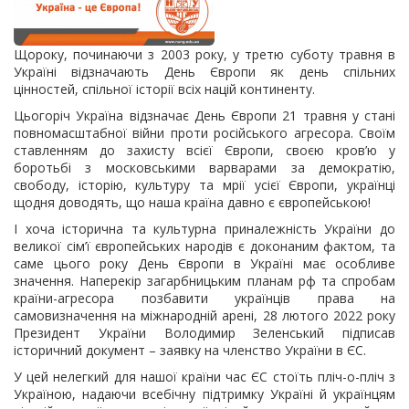
Щороку, починаючи з 2003 року, у третю суботу травня в
Україні відзначають День Європи як день спільних
цінностей, спільної історії всіх націй континенту.
Цьогоріч Україна відзначає День Європи 21 травня у стані
повномасштабної війни проти російського агресора. Своїм
ставленням до захисту всієї Європи, своєю кров’ю у
боротьбі з московськими варварами за демократію,
свободу, історію, культуру та мрії усієї Європи, українці
щодня доводять, що наша країна давно є європейською!
І хоча історична та культурна приналежність України до
великої сім’ї європейських народів є доконаним фактом, та
саме цього року День Європи в Україні має особливе
значення. Наперекір загарбницьким планам рф та спробам
країни-агресора позбавити українців права на
самовизначення на міжнародній арені, 28 лютого 2022 року
Президент України Володимир Зеленський підписав
історичний документ – заявку на членство України в ЄС.
У цей нелегкий для нашої країни час ЄС стоїть пліч-о-пліч з
Україною, надаючи всебічну підтримку Україні й українцям