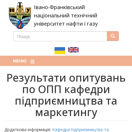
Перейти
Івано-Франківський
до
основного
національний технічний
вмісту
університет нафти і газу
ПОШУК
Пошук
ПОШУКОВА
ФОРМА
МЕНЮ
Результати опитувань
по ОПП кафедри
підприємництва та
маркетингу
Додаткова інформація:
Кафедра підприємництва та