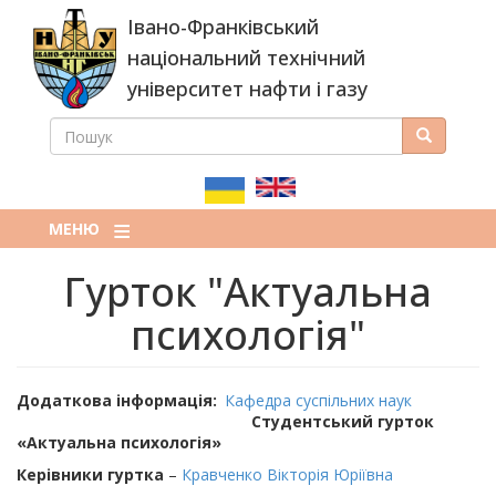
Перейти
Івано-Франківський
до
основного
національний технічний
вмісту
університет нафти і газу
ПОШУК
Пошук
ПОШУКОВА
ФОРМА
МЕНЮ
Гурток "Актуальна
психологія"
Додаткова інформація
Кафедра суспільних наук
Студентський гурток
«Актуальна психологія»
Керівники гуртка
–
Кравченко Вікторія Юріївна