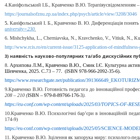
4.
Каніфольський І.Б., Кравченко В.Ю. Терапіяусвідомленням –
https://journalsofznu.zp.ua/index.php/psych/article/view/3208/3046
5.
Каніфольський І. Б., Кравченко В. Ю
.
Диференціація понять 
university=230
6. Mishchykha, L., Cherniavska, N., Kravchenko, V., Vitiuk, N., K
http://www.rcis.ro/en/current-issue/3125-application-of-mindfulness-
3) наявність науково-популярних та/або дискусійних пу
8.
Архипова Л.М., Кравченко В.Ю., Смик І.Є
.
Культурна актив
Шевченка, 2025.
С.73 – 77. (
ISBN 978-966-2092-35-6
).
https://www.researchgate.net/publication/391366649_
9.Кравченко В.Ю. Готовність педагога до інноваційної профе
208 – 210 (
ISBN
– 979-8-89766-176-3
).
https://eu-conf.com/wp-content/uploads/2025/03/TOPICS-O
10.Кравченко В.Ю. Психологічні бар’єри в інноваційній педаго
174-9
)
https://eu-conf.com/wp-content/uploads/2025/05/SCI
11. Кравченко В.Ю. Зцілення як запорука миру: психолого-пед