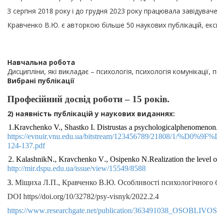
З серпня 2018 року і до грудня 2023 року працювала завідувач
Кравченко В.Ю. є авторкою більше 50 наукових публікацій, екс
Навчальна робота
Дисципліни, які викладає – психологія, психологія комунікації,
Вибрані публікації
Професійний досвід роботи – 15 років.
2) наявність публікацій у наукових виданнях:
1.Kravchenko V., Shastko I. Distrustas a psychologicalphenomenon
https://evnuir.vnu.edu.ua/bitstream/123456789/
124-137.pdf
2.
KalashnikN.
, Kravchenko V
.
,
Osipenko N.Realization the level o
http://mir.dspu.edu.ua/issue/view/15549/8588
3.
Міщиха Л.П., Кравченко В.Ю. Особливості психологічного б
DOI https
//
doi
.
org
/10/32782/
psy
-
visnyk
/2022.2.4
https
://
www
.
researchgate
.
net
/
publication
/363491038_
OSOBLIVOS