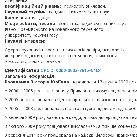
Стефаника
Кваліфікаційний рівень
психолог, викладач.
Науковий ступінь
кандидат психологічних наук
Вчене звання
доцент
Місце роботи, посада
доцент кафедри суспільних наук
Івано-Франківського національного технічного
університету нафти і газу
Наукові інтереси
Сфера наукових інтересів – психологія довіри, психологія
довірчих відносин, психологія спілкування, психологія
міжособистісних стосунків.
Ідентифікатор
ORCID: 0000-0002-7615-946x
Загальна інформація
Кравченко Вікторія Юріївна
народилася 13 грудня 1980 рок
У 2000 – 2005 р.р. – навчання у Прикарпатському національном
У 2005 році працювала в Центрі практичної психології та соціа
У 2005 – 2008 р.р. навчалась в аспірантурі з відривом від ви
У вересні 2009 року захистила кандидатську дисертацію на тему
З лютого 2009 року працювала викладачем, а пізніше доцентом 
З вересня 2011 року працювала на кафедрі філософії Івано-Фра