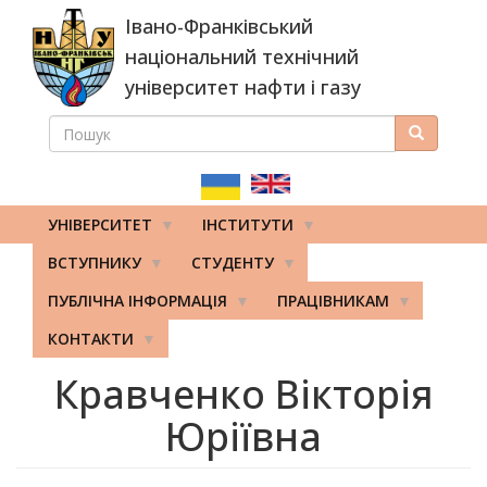
Перейти
Івано-Франківський
до
основного
національний технічний
вмісту
університет нафти і газу
ПОШУК
Пошук
ПОШУКОВА
ФОРМА
УНІВЕРСИТЕТ
ІНСТИТУТИ
ВСТУПНИКУ
СТУДЕНТУ
ПУБЛІЧНА ІНФОРМАЦІЯ
ПРАЦІВНИКАМ
КОНТАКТИ
Кравченко Вікторія
Юріївна