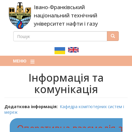
Перейти
Івано-Франківський
до
основного
національний технічний
вмісту
університет нафти і газу
ПОШУК
Пошук
ПОШУКОВА
ФОРМА
МЕНЮ
Інформація та
комунікація
Додаткова інформація
Кафедра комп'ютерних систем і
мереж
Оперативна взаємодія з