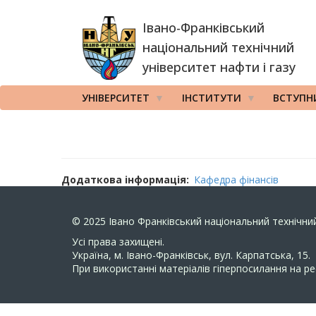
Перейти
Івано-Франківський
до
основного
національний технічний
вмісту
університет нафти і газу
УНІВЕРСИТЕТ
ІНСТИТУТИ
ВСТУПН
Додаткова інформація
Кафедра фінансів
© 2025
Івано Франківський національний технічний
Усi права захищенi.
Україна, м. Івано-Франківськ, вул. Карпатська, 15.
При використанні матеріалів гіперпосилання на ре