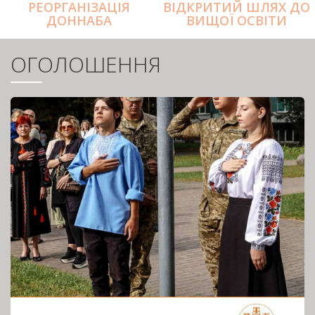
РЕОРГАНІЗАЦІЯ
ВІДКРИТИЙ ШЛЯХ ДО
ДОННАБА
ВИЩОЇ ОСВІТИ
ОГОЛОШЕННЯ