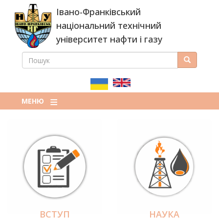
Перейти
Івано-Франківський
до
основного
національний технічний
вмісту
університет нафти і газу
ПОШУК
Пошук
ПОШУКОВА
ФОРМА
МЕНЮ
ВСТУП
НАУКА