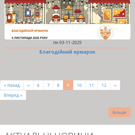
пн 03-11-2025
Благодійний ярмарок
РОЗБИВКА
НА
Перша
« Назад
Попередня
‹‹
Page
6
Page
7
Page
8
Поточна
9
Page
10
Page
11
Page
12
Наступна
››
СТОРІНКИ
сторінка
сторінка
сторінка
сторінка
Остання
Вперед ››
сторінка
Більше