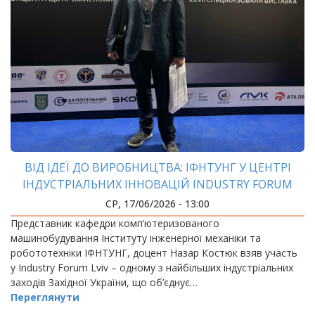
ВІД ІДЕЇ ДО ВИРОБНИЦТВА: ІФНТУНГ У ЦЕНТРІ
ІНДУСТРІАЛЬНИХ ІННОВАЦІЙ INDUSTRY FORUM
LVIV
СР, 17/06/2026 - 13:00
Представник кафедри комп’ютеризованого
машинобудування Інституту інженерної механіки та
робототехніки ІФНТУНГ, доцент Назар Костюк взяв участь
у Industry Forum Lviv – одному з найбільших індустріальних
заходів Західної України, що об’єднує…
Переглянути