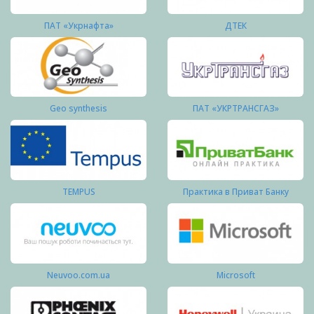
ПАТ «Укрнафта»
ДТЕК
Geo synthesis
ПАТ «УКРТРАНСГАЗ»
TEMPUS
Практика в Приват Банку
Neuvoo.com.ua
Microsoft