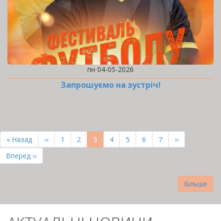
пн 04-05-2026
Запрошуємо на зустріч!
РОЗБИВКА
НА
Перша
« Назад
Попередня
‹‹
Page
1
Page
2
Поточна
3
Page
4
Page
5
Page
6
Page
7
Наступна
››
СТОРІНКИ
сторінка
сторінка
сторінка
сторінка
Остання
Вперед ››
сторінка
Більше