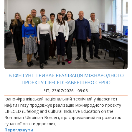
В ІФНТУНГ ТРИВАЄ РЕАЛІЗАЦІЯ МІЖНАРОДНОГО
ПРОЄКТУ LIFECED: ЗАВЕРШЕНО СЕРІЮ
МІЖНАРОДНИХ ТРЕНІНГІВ ДЛЯ УКРАЇНСЬКИХ І
ЧТ, 23/07/2026 - 09:03
РУМУНСЬКИХ УЧАСНИКІВ
Івано-Франківський національний технічний університет
нафти і газу продовжує реалізацію міжнародного проєкту
LIFECED (Lifelong and Cultural Inclusive Education on the
Romanian-Ukrainian Border), що спрямований на розвиток
сучасної освіти дорослих,…
Переглянути