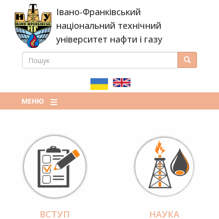
Перейти
Івано-Франківський
до
основного
національний технічний
вмісту
університет нафти і газу
ПОШУК
Пошук
ПОШУКОВА
ФОРМА
МЕНЮ
ВСТУП
НАУКА