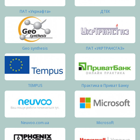
ПАТ «Укрнафта»
ДТЕК
Geo synthesis
ПАТ «УКРТРАНСГАЗ»
TEMPUS
Практика в Приват Банку
Neuvoo.com.ua
Microsoft